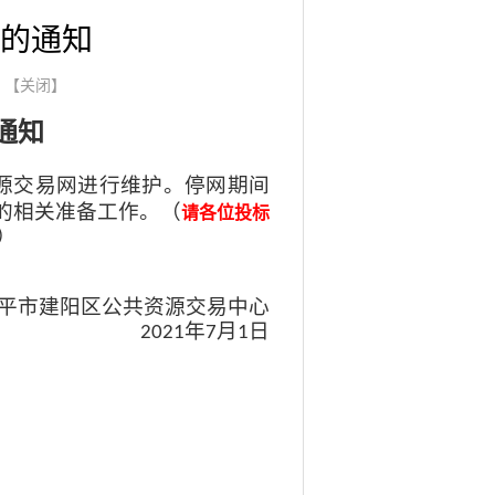
的通知
】
【关闭】
通知
源交易网进行维护。停网期间
的相关准备工作。（
请各位投标
）
平市建阳区公共资源交易中心
年
月
日
2021
7
1