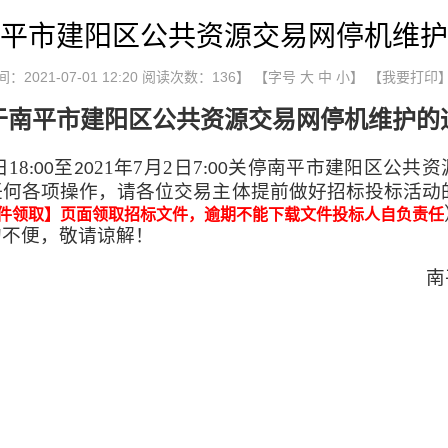
平市建阳区公共资源交易网停机维护
2021-07-01 12:20 阅读次数：
136
】 【字号
大
中
小
】
【我要打印
于南平市建阳区公共资源交易网停机维护的
日
18
至
21
年
7
月
2
日
7
关停南平市建阳区公共资
:00
20
:00
任何各项操作，请各位交易主体提前做好招标投标活动
件领取】页面
，逾期不能下载文件投标人自负责任
领取招标文件
的不便，敬请谅解！
南