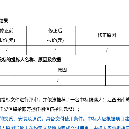
结果
修正前
修正后
修正原因
报价
(元)
报价
(元)
/
/
/
投标的投标人名称、原因及依据
原因
/
的投标文件进行评审，并依法推荐了一名中标候选人：
江西田南
写：壹仟柒佰肆拾贰万捌仟捌佰伍拾陆元整）
；
有货物的交货、安装及调试，具备交付使用条件。中标人应根据项
标人原因导致未在约定交货期内完成交付使用，中标人应承担相