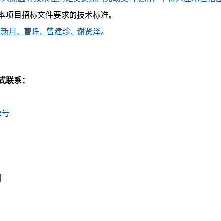
本项目招标文件要求的技术标准
。
刘新月
曹琤
曾建珍
谢贤泽
。
、
、
、
式联系：
02号
司