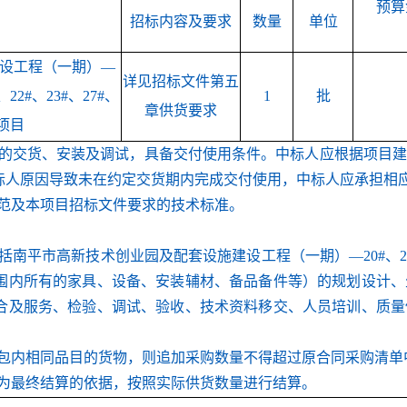
预算
招标内容及要求
数量
单位
设工程（一期）
—
详见
招标文件
第五
22#、23#、27#、
1
批
章
供货
要求
项目
有货物的交货、安装及调试，具备交付使用条件。中标人应根据项
标人原因导致未在约定交货期内完成交付使用，中标人应承担相
范及本项目招标文件要求的技术标准。
括
‌南平市高新技术创业园及配套设施建设工程（一期）—20#、25#、
围内所有的家具
、
设备、安装辅材、备品备件
等
）的规划设计、
合及服务、
检验
、调试、验收、技术资料
移交
、人员培训
、
质量
包内相同
品目
的货物，则追加采购数量不得超过原合同采购清单
为最终结算的依据，按照实际供货数量进行结算。