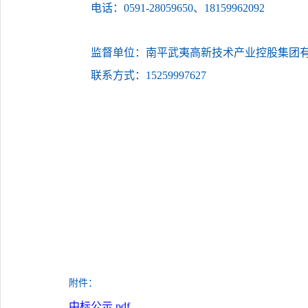
电话：
0591-28059650、18159962092
监督单位：南平武夷高新技术产业控股集团
联系方式：
15259997627
附件：
中标公示.pdf