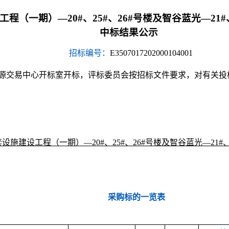
工程（一期）
—
20#
、
25#
、
26#
号楼及智谷蓝光—
21#
中标结果公示
招标编号：
E3507017202000104001
源交易中心
开标室开标，
评标委员会按招标文件要求，对有关投
套设施建设工程（一期）—20#、25#、26#号楼及智谷蓝光—21#、
采购标的一览表