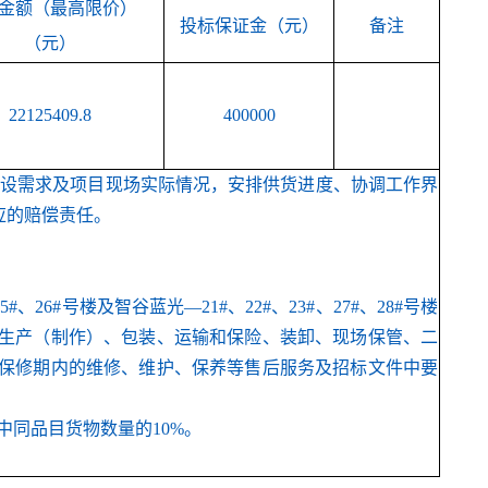
金额
（最高限价）
投标保证金
（元）
备注
（元）
22125409.8
400000
目建设需求及项目现场实际情况，安排供货进度、协调工作界
应的赔偿责任。
26#号楼及智谷蓝光—21#、22#、23#、27#、28#号楼
生产（制作）、包装、运输和保险、装卸、现场保管、二
保修
期内的维修、维护、保养等售后服务及招标文件中要
中同品目货物数量的
10%。