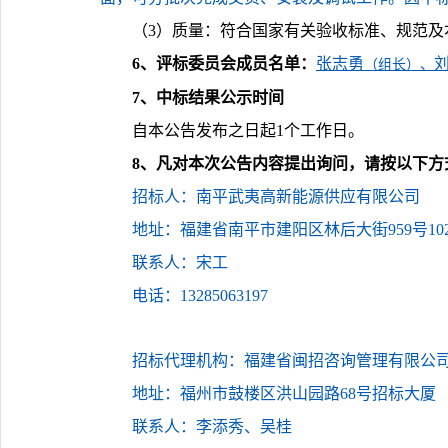
（
3
）
质量：符合国家有关验收标准、规范及
6
、评标委员会成员名单
：
张志勇
（组长）、
7
、
中标结果公示时间
自本公告发布之日起
1个工作日
。
8
、
凡对本次公告内容提出询问，请按以下方
招标人：
‌南平武夷高新能源供应有限公司
地址：福建省南平市建阳区林后大街
959号1
联系人：宋工
电话：
13285063197
招标代理机构：福建省闽招咨询管理有限公
地址：福州市鼓楼区洪山园路
68号招标大厦
联系人：李添秀、吴桂