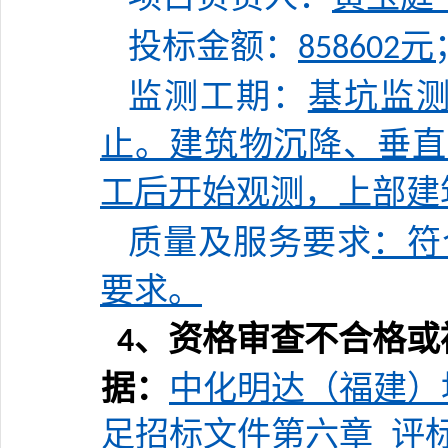
投标金额
：
元
858602
监
测
工期：
基坑监
止。建筑物沉降、垂直
工后开始观测，上部建
质量及服务要求
：符
要求
。
、
资格审查不合格或
4
据：
中化明达（福建）
足招标文件第六章
评