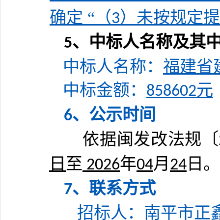
确定
“
（
）未按规定提
3
、中标人名称及其
5
中标人名称：
福建省
中
标金额
：
元
858602
、公示时间
6
依据闽发改法规〔
日
至
年
月
日
。
202
6
04
24
、联系方式
7
招标人：
南平市正