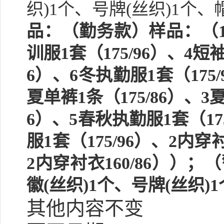
织
)1
个、号牌
(
丝织
)1
个、
品：
（勤务款）样品：（
训服
1
套（
175/96
）、
4
短
6
）、
6
冬执勤服
1
套（
175/
夏单裤
1
条（
175/86
）、
3
6
）、
5
春秋执勤服
1
套（
17
服
1
套（
175/96
）、
2
内穿
2
内穿衬衣
160/86
））；（
徽
(
丝织
)1
个、号牌
(
丝织
)1
其他内容不变