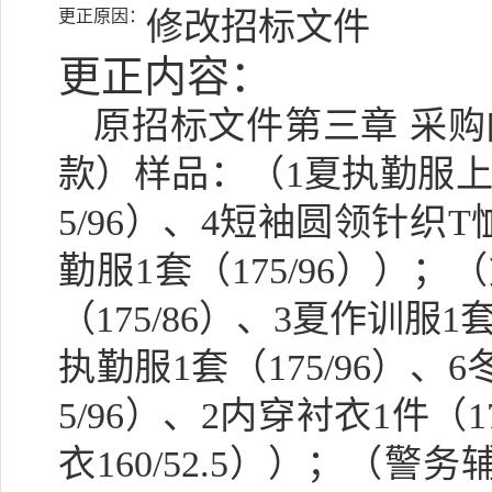
更正原因：
修改招标文件
更正内容：
原招标文件第三章
采购
款）样品：（
1
夏执勤服
5/96
）、
4
短袖圆领针织
T
勤服
1
套（
175/96
））；（
（
175/86
）、
3
夏作训服
1
执勤服
1
套（
175/96
）、
6
5/96
）、
2
内穿衬衣
1
件（
1
衣
160/52.5
））；（警务