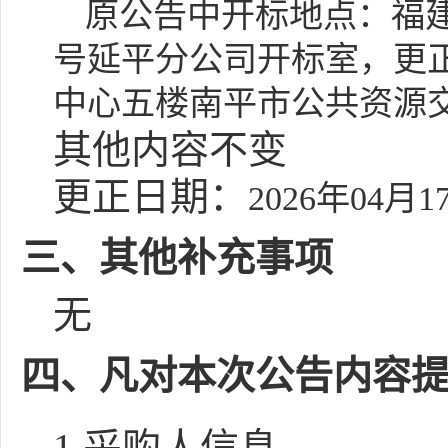
原公告中开标地点：福
号延平分公司开标室，更
中心五楼南平市公共资源
其他内容不变
更正日期：
2026年04月1
三、其他补充事项
无
四、凡对本次公告内容
1.采购人信息