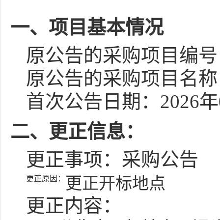
一、项目基本情况
原公告的采购项目编号：[350
原公告的采购项目名称
首次公告日期：2026年
二、更正信息：
更正事项：采购公告
更正原因：
更正开标地点
更正内容：