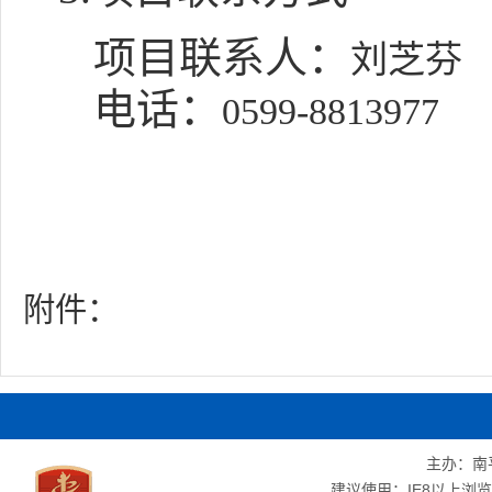
项目联系人：
刘芝芬
电话：
0599-8813977
附件：
主办：南
建议使用：IE8以上浏览器