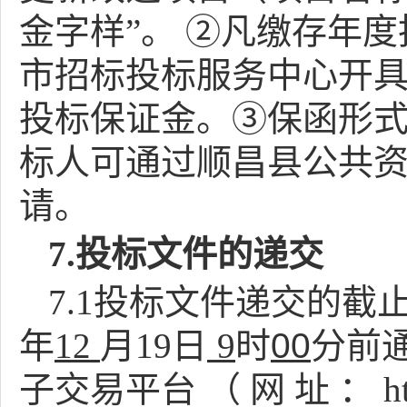
金字样”。
②凡缴存年度
市招标投标服务中心开
投标保证金。③保函形
标人可通过顺昌县公共
请。
7
.投标文件的递交
7.1投
标文件递交的截
年
12
月
19
日
9
时
00
分
前
子交易平台
（
网
址
：
h