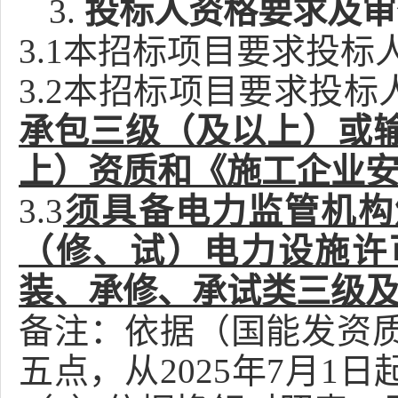
3.
投标人资格要求及审
3.1
本招标项目要求投标
3.2
本招标项目要求投标
承包三级（及以上）或
上）资质和《施工企业
3.3
须具备电力监管机构
（修、试）电力设施许
装、承修、承试类
三
级
备注：依据（国能发资
五点，从
2025
年
7
月
1
日