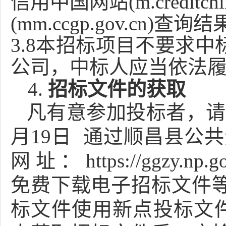
信用中国网站
(m.creditch
(mm.ccgp.gov.cn)
查询结
3.
8
本招标项目不要求中
公司，中标人应当依法
4.
招标文件的获取
凡有意参加投标者，请
月
19
日
通过
顺
昌县公共
网
址
：
https://ggzy.np.
免费下载电子招标文件
标文件使用新点投标文