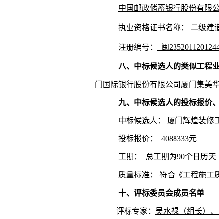
中国邮政储蓄银行股份有限
执业资格证书名称：
二级建
注册编号：
闽
23520112012
八、中标候选人的类似工程
门国际银行股份有限公司厦门集美
九、中标候选人的投标报价
中标候选人：
厦门辉煌装修
投标报价：
4088333
元
工期：
总工期为
90个日历
质量标准
：
符合《工程施工
十、评标委员会成员名单
评标专家：
吴水禄（组长）、