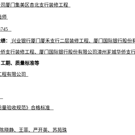
公司厦门集美区杏北支行装修工程
造师
44745
业绩：
兴业银行厦门厦禾支行二层装修工程
、厦门国际银行股份
华侨支行装修工程、厦门国际银行股份有限公司漳州芗城华侨支
、工期、质量标准等
工程有限公司
天
质量验收规范》合格标准
陈晓静、王菲、严开英、苏苑珠