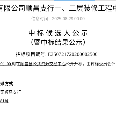
有限公司顺昌支行一、二层装修工程
信息时间：2025-08-29 00:00
中
标
候
选
人
公
示
（暨中标结果公示）
招标项目编号
:
E3507217202000025001
0
9
：
0
0
时在
顺昌县公共资源交易中心
公开开标，由评标委员会评
联系方式
公司顺昌支行
路
81号