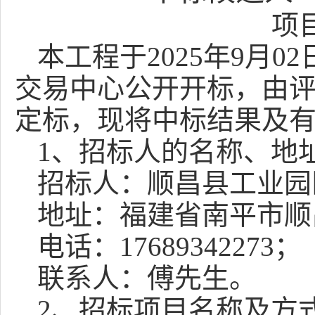
项
本工程于
2025年
9
月
0
2
交易中心公开开标，由
定标，
现将中标结果及
1、招标人的名称、地
招标人：
顺昌县工业园
地址：
福建省南平市顺
电话
：
17689342273
；
联系人：
傅先生
。
2、招标项目名称及方