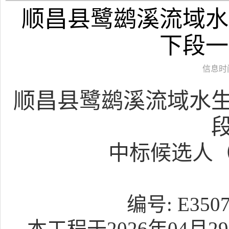
顺昌县鹭鹚溪流域水
下段一
信息时间：
顺昌县鹭鹚溪流域水
中标候选人
编号
:
E3507
本工程于
202
6
年
04
月
29