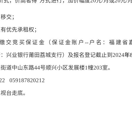
价式，价高者得”方式进行，加价幅度
2
0元
/月
或
20元
、移交；
上有优先承租权；
缴交竞买保证金（保证金账户--户名：福建
省
行：兴业银行
莆田荔城支行
）及报名登记截止到
2024
年
街道中山东路44号顺兴小区发展楼1幢203室。
22 059187820212
电视台走底。