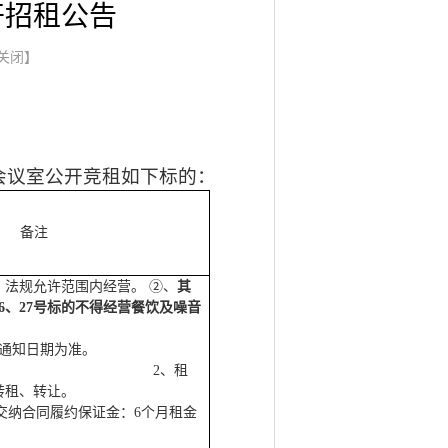
公开招租公告
关闭】
楼会议室公开竞租如下标的：
备注
、法规允许范围内经营。 ②、
其
2、26、27号标的不得经营餐饮及噪音
通知日期为准。
2、租
转租、转让。
交纳合同履约保证金：6个月租金