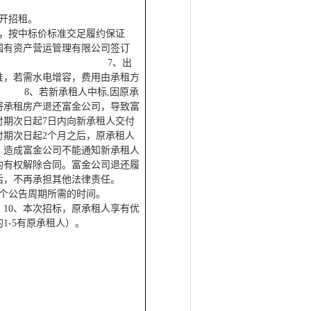
开招租。
后，按中标价标准交足履约保证
国有资产营运管理有限公司签订
7、出
准，若需水电增容，费用由承租方
8、若新承租人中标,因原承
将承租房产退还富金公司，导致富
付期次日起7日内向新承租人交付
付期次日起2个月之后，原承租人
，造成富金公司不能通知新承租人
均有权解除合同。富金公司退还履
后，不再承担其他法律责任。
一个公告周期所需的时间。
10、本次招标，原承租人享有优
的
1-5有原承租人）
。