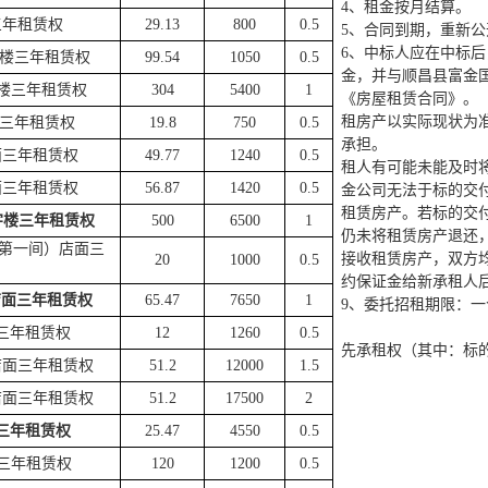
4、
租金按月结算。
三年租赁权
29.13
800
0.5
5、
合同到期，重新公
6、中标人应在中标
字楼
三年租赁权
99.54
1050
0.5
金，并与顺昌县富金
楼
三年租赁权
304
5400
1
《房屋租赁合同》。
租房产以实际现状为
三年租赁权
19.8
750
0.5
承担。
面
三年租赁权
49.77
1240
0.5
租人有可能未能及时
面
三年租赁权
56.87
1420
0.5
金公司无法于标的交
租赁房产。若标的交
字楼
三年租赁权
500
6500
1
仍未将租赁房产退还
上第一间）店面
三
接收租赁房产，双方
20
1000
0.5
约保证金给新承租人
店面
三年租赁权
65.47
7650
1
9、委托招租期限：
三年租赁权
12
1260
0.5
先承租权
（其中：标
店面
三年租赁权
51.2
12000
1.5
店面
三年租赁权
51.2
17500
2
三年租赁权
25.47
4550
0.5
三年租赁权
120
1200
0.5