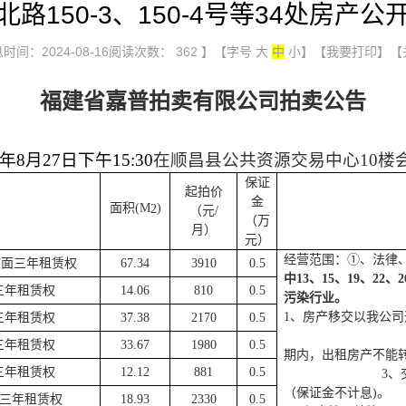
路150-3、150-4号等34处房产
时间：2024-08-16阅读次数：
362
】【字号
大
中
小
】
【我要打印】
【
福建省嘉普拍卖有限公司拍卖公告
年
8
月
27
日下午
15:30
在顺昌县公共资源交易中心
10
保证
起拍价
金
面积
(M
)
2
（元
/
（万
月）
元）
经营范围：
①、法律
店面
三年租赁权
67.34
3910
0.5
中
13、15、19、2
三年租赁权
14.06
810
0.5
污染行业。
1、
房产移交以我公司
三年租赁权
37.38
2170
0.5
三年租赁权
33.67
1980
0.5
期内，出租房产不能
三年租赁权
12.12
881
0.5
3、
（保证金不计息)。
三年租赁权
18.93
2330
0.5