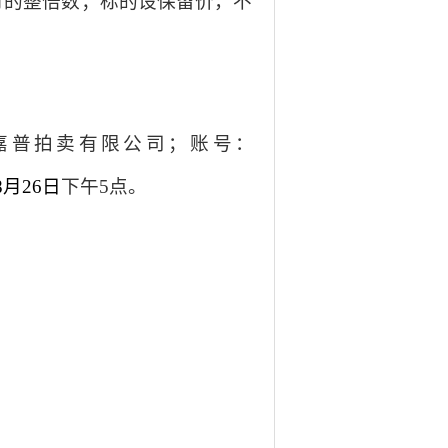
/月的整倍数
；标的设保留价，不
嘉普
拍卖有限公司；账号：
8
月
26
日
下午
5点。