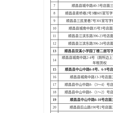
7
顺昌县城中路
40-3号店面
8
顺昌县索桥巷
2号3梯605室写
9
顺昌县三民里巷
7号301室写字
10
顺昌县城南中路
35号3号店面
11
顺昌县江滨东路
396-23号店
12
顺昌县江滨东路
396-24号店
13
顺昌县双溪小学园丁楼二层写
顺昌县城南中路
2-4号（厕所边
14
年租赁权
15
顺昌县中山中路
6-8号、6-9号
16
顺昌县城南中路
13-3号店面
17
顺昌县中山中路
8-（3～4）号
18
顺昌县中山中路
8-（1～2）号
19
顺昌县中山中路
6-10号店面
20
顺昌县后山路
190号2号店面