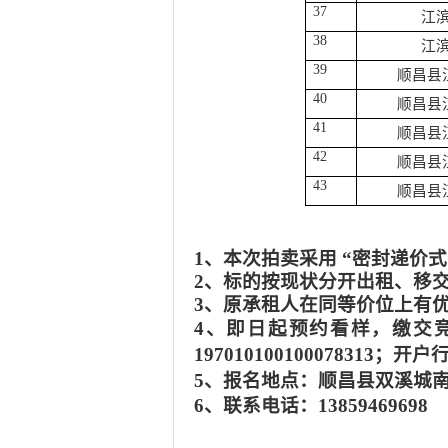
37
江
38
江
39
顺昌县
40
顺昌县
41
顺昌县
42
顺昌县
43
顺昌县
1、本次拍卖采用
“密封递价
2、
标的按现状分开
出租
、移
3、原承租人在同等价位上有
4、即日起预约看样，缴交竞
197010100100078313
5、报名地点：顺昌县双溪城南中
6、联系电话：
138
59469698