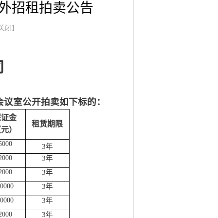
对外招租拍卖公告
关闭】
司
会议室
公开拍卖如下标的：
保证金
租赁期限
（元）
5000
3年
2
000
3年
2
000
3年
0
000
3年
0000
3年
2
000
3年