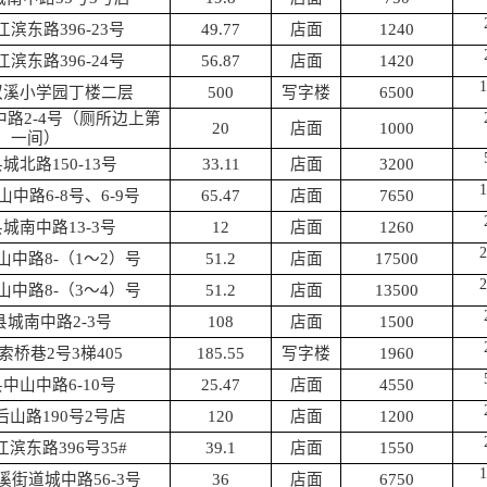
江滨东路
396-23号
49.77
店面
1240
江滨东路
396-24号
56.87
店面
1420
1
双溪小学园丁楼二层
500
写字楼
6500
中路
2-4号（厕所边上第
20
店面
1000
一间）
县城北路
150-13号
33.11
店面
3200
1
山中路
6-8号、6-9号
65.47
店面
7650
县城南中路
13-3号
12
店面
1260
2
山中路
8-（1～2）号
51.2
店面
17500
2
山中路
8-（3～4）号
51.2
店面
13500
县城南中路
2-3号
108
店面
1500
索桥巷
2号3梯405
185.55
写字楼
1960
县中山中路
6-10号
25.47
店面
4550
后山路
190号2号店
120
店面
1200
江滨东路
396号35#
39.1
店面
1550
1
溪街道城中路
56-3号
36
店面
6750