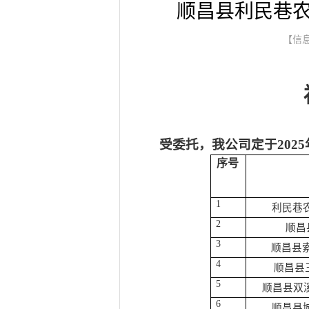
顺昌县利民巷农
【信息
受委托，我公司
定于
202
5
序号
1
利民巷
2
顺昌
3
顺昌县
4
顺昌县
5
顺昌县双
6
顺昌县