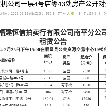
机公司一层4号店等43处房产公开
时间：2025-02-13阅读次数：
552
】【字号
大
中
小
】
【我要打印】
【
福建恒信拍卖行有限公司
南平分公
租赁
公告
年
2
月
25
日下午
15:
0
0在
顺昌县公共资源交易中心
10楼
面积
房产
起
始
价
标的名称
（
m
）
2
类型
（
）
元
/月
农机公司一层
4号店
18.93
店面
2330
县城中路
40-3号
29.13
店面
800
索桥巷
2号3梯605室
99.54
写字楼
1050
1
三民里巷
7号301室
304
写字楼
5400
2
溪街道中山中路
1-2号
182.04
店面
17930
城南中路
35号3号店
19.8
店面
750