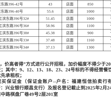
滨东路
396-42号
43
店面
850
滨东路
396-40号
55.6
店面
1000
江滨东路
396号32#
51.45
店面
1000
江滨东路
396号36#
58.96
店面
1100
江滨东路
396号38#
45.38
店面
900
江滨东路
396号33#
37.48
店面
1160
江滨东路
396号34#
37.13
店面
1300
式，价高者得”方式进行公开
招租
，加价幅度不得少于
2
交；其中：
9
、
12
、
13、18、23、24
号标的不得经营餐
优先承租权；
买保证金（保证金账户--
户名：福建恒信拍卖行
；开户行：兴业银行顺昌支行
）
及报名登记截止到
202
5
年
2
月
2
路棋盘厂巷49号2层201室