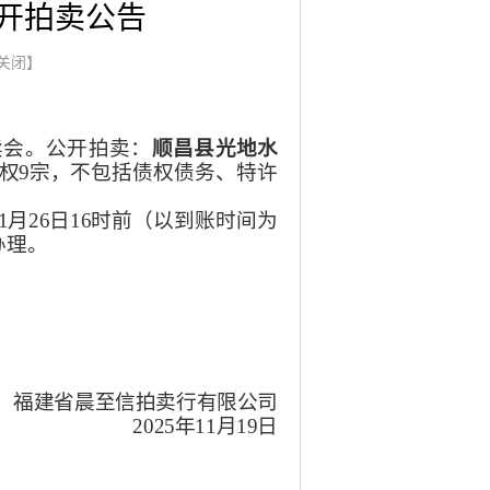
开拍卖公告
关闭】
拍卖会。公开拍卖：
顺昌县光地水
权9宗，
不包括债权债务、特许
11月
26
日
16时前
（以到账时间为
办理
。
福建省晨至信拍卖行有限公司
2025年11月
19
日