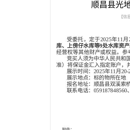
顺昌县光
【信息
受委托，定于
2025年11月
库、上傍仔水库等
9处
水库资产
经营权等其他财产或权益。
参
竞买人须为中华人民共和
准）
将保证金汇入指定账户
，
展示时间：
2025年11月
20-
展示地点：标的物所在地
报名地址：
顺昌
县双溪索
联系电话：
059187848560
附件：