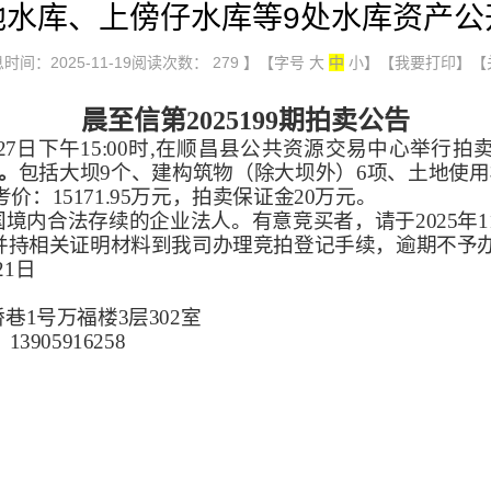
地水库、上傍仔水库等9处水库资产公
时间：2025-11-19阅读次数：
279
】【字号
大
中
小
】
【我要打印】
【
晨至信第
202519
9
期拍卖公告
27
日下午
15:00时,在顺昌县公共资源交易中心举行
。
包括大坝
9个、建构筑物（除大坝外）6项、土地使用
考价：
15171.95
万元，拍卖保证金
20
万元。
国境内合法存续的企业法人。有意竞买者，请于
2025年
并持相关证明材料到我司办理竞拍登记手续，逾期不予
21
日
桥巷
1号万福楼3层302室
、13905916258