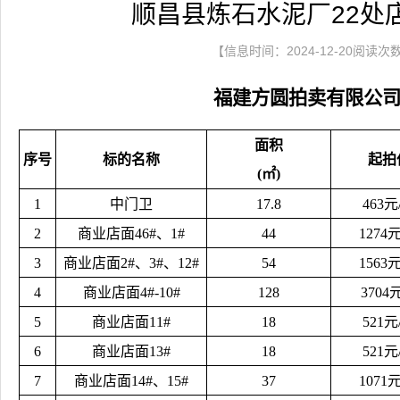
顺昌县炼石水泥厂22处
【信息时间：2024-12-20阅读次
福建方圆拍卖有限公
面积
序号
标的名称
起拍
(㎡)
1
中门卫
17.8
463元
2
商业店面46#、1#
44
1274
3
商业店面2#、3#、12#
54
1563
4
商业店面4#-10#
128
3704
5
商业店面11#
18
521元
6
商业店面13#
18
521元
7
商业店面14#、15#
37
1071