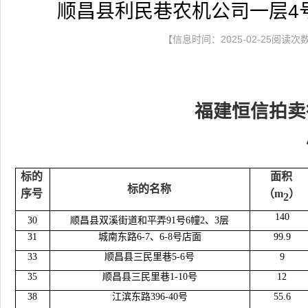
顺昌县利民巷农机公司一层4
【信息时间：2025-02-25阅读次
福建恒信拍卖
标的
面积
标的名称
序号
（
m
）
2
140
30
顺昌县双溪街道和平弄
91号6幢2、3层
31
城南东路
6-7、6-8号店面
99.9
33
顺昌县三民里巷
5-6号
9
35
顺昌县三民里巷
1-10号
12
38
江滨东路
396-40号
55.6