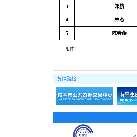
3
郑航
4
林杰
5
陈春燕
附件：
友情链接
地