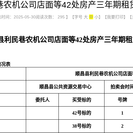
巷农机公司店面等42处房产三年期租
时间：2025-05-30阅读次数：
295
】【字号
大
中
小
】
【我要打印】
【
县利民巷农机公司店面等42处房产三年期
情况表
顺昌县利民巷农机公司店面
顺昌县公共资源交易中心
拍卖会时
委托人
买受标的
号牌
42号标的
1
38号标的
2