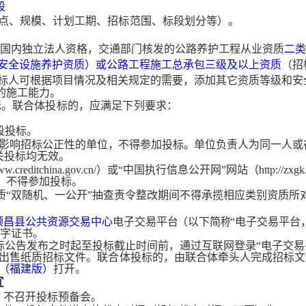
段
点
、
规模
、
计划
工
期
、
招
标
范围
、
标段划分等）。
有国内独立法人资格，交通部门核发的公路养护工程从业资质
二
安全设施养护资质）或公路工程施工总承包三级及以上资质
（招
标人可根据项目情况及相关规定的需要，添加其它资质等级和安
的施工能力。
标。联合体投标的，应满足下
列要求：
段投标。
影响招标公正性
的
单位
，
不得参加投
标
。
单位负责人为同一人或
关投标均无效。
.creditchina.gov.cn/）或“中国执行信息公开网”网站（http://zxgk.c
，不得参加投标。
质“双随机、一公开”抽查责令整改期间不得承揽相应类别资质所
顺昌县公共资源交易中心
电子交易平
台
（以下简
称
“电子交易平台
数字证书。
标公告发布之时起至投标截止时间前，通过互联网登录“电子交易
出售纸质招标文件
。
联
合
体投
标
的
，
由联
合
体
牵
头人
完
成
招
标文
（福建版）
打
开。
宜
场。不召开投标预备会。