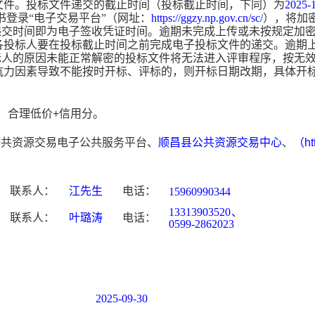
标文件。投标文件递交的截止时间（投标截止时间，下同）为
2025-1
书登录“电子交易平台”（网址：
https://ggzy.np.gov.cn/sc/
），将加
递交时间即为电子签收凭证时间。逾期未完成上传或未按规定加
，各投标人要在投标截止时间之前完成电子投标文件的递交。逾期
标人的原因未能正常解密的投标文件将无法进入评审程序，按无
可抗力因素导致不能按时开标、评标的，则开标日期改期，具体开
：合理低价
+
信用分。
公共资源交易电子公共服务平台、
顺昌县公共资源交易中心
、
（
ht
联系人：
江先生
电话：
15960990344
13313903520、
联系人
：
叶璐涛
电话：
0599-2862023
2025-09-30