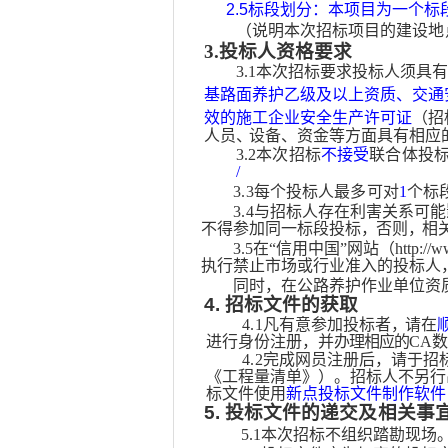
2.5
标段划分：本项目为一个标
（说
明
本
次
招标
项
目的
建
设
地
3
.
投
标
人
资格要求
3.1
本次招标要求
投
标人须具
基路面养护乙级及以上资质、交通
效的施工企业安全生产许可证
（招
人员
、
设备、资金等方面具有相应
3.2本次招标
不接受
联合体投
/
3.3每个投标人最多可对
1
个
标
3.4
与招标人存在利害关系可能
不得参加同一标段投标
，
否则
，
相
3.5在“信用中国”网站（http://www
执行禁止市场或行业准入的投标人
同时，在公路养护作业单位资
4.
招标文件的获取
4.1
凡有意参加投标者
，
请
在
进行身份注册，并
办理相应的
C
A
4.2
完成
网
员注
册
后
，
请
于招
《工程量清单》）。招标人不另行
标文件使用
新点投标文件制作软件
5.
投标文件的递交及相关事
5.1本次招标不组织踏勘现