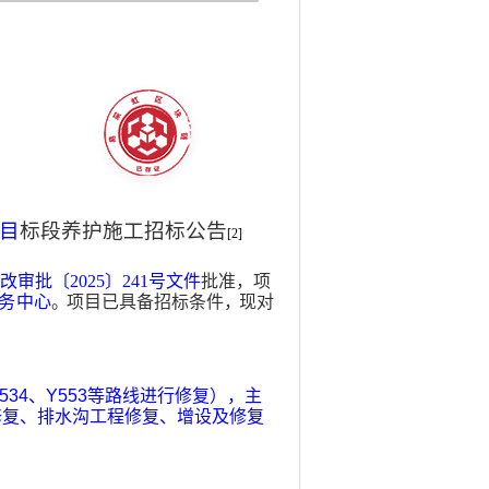
项目
标段养护施工招
标
公
告
[2]
审批〔2025〕241号文件
批
准
，项
务中心
。
项目已具备招标条件
，
现对
534
、
Y553
等路线进行修复），主
修复、排水沟工程修复、增设及修复