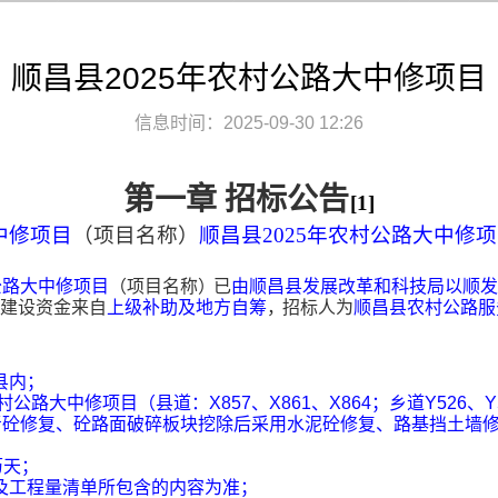
顺昌县2025年农村公路大中修项目
信息时间：2025-09-30 12:26
第一
章 招
标公
告
[1]
中修项目
（项目名称）
顺昌县2025年农村公路大中修
公路大中修项目
（项目名称
）
已
由顺昌县发展改革和科技局以顺发改
建设资金来自
上级补助及地方自筹
，
招标人
为
顺昌县农村公路服
县内；
村公路大中修项目（县道：
X857
、
X861
、
X864
；乡道
Y526
、
Y
青砼修复、砼路面破碎板块挖除后采用水泥砼修复、路基挡土墙
历天；
及工程量清单所包含的内容为准；