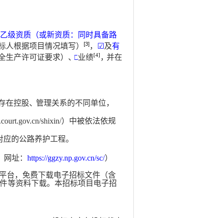
类乙级资质（或新资质：同时具备路
[3]
标人根据项目情况填写）
，
☑
及
有
[4]
全生产许可证要求）
、
□
业绩
，
并在
存在控股
、
管理关系的不同单位
，
ourt.gov.cn/shixin/）中被依法依规
对应的公路养护工程。
，网址：
https://ggzy.np.gov.cn/sc/
）
平台
，免费下载电子招标文件（含
件
等资料下载。本招标项目电子招