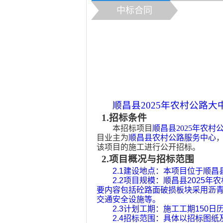
中标合同
顺昌县2025年农村公路大
1
.
招
标
条
件
本招标项目
顺昌县2025年农村
目业主为
顺昌县农村公路服务中心
，
该项目
的
施工进行公开招标。
2
.
项
目
概
况与招标范围
2.1
建设地点：本项目位于顺昌
2.2
项目规模：顺昌县
2025
年农
要内容包括砼路面破损板块采用沥
交通安全设施等。
2.3
计划工期：施工工期
150
日
2.4
招标范围：具体以招标图纸