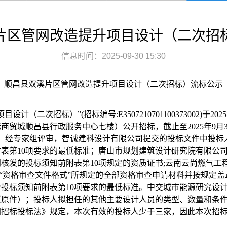
片区管网改造提升项目设计（二次招
信息时间：2025-09-30 15:30
顺昌县双溪片区管网改造提升项目设计（二次招标）
流标公示
项目设计（二次招标）
”(招标编号:
E3507210701100373002
)于
20
际商贸城顺昌县行政服务中心七楼
）公开招标，截止至
2025年9
。经专家组评审，智诚建科设计有限公司
提交的投标文件中
投标
附表第
10项要求的最低标准；唐山市规划建筑设计研究院有限公
核发的投标须知前附表第10项规定的资质证书;云南云尚燃气工
 “资格审查文件格式”所规定的全部资格审查申请材料并按规定
投标须知前附表第10项要求的最低标准。中交城市能源研究设
原件）；投标人拟担任的其他主要设计人员的类型、数量和条件
国招标投标法》规定，本次有效的投标人少于三家，因此本次招