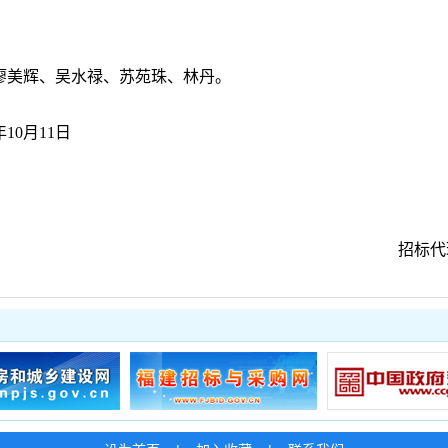
廖美辉、吴水禄、苏苑珠、林丹。
年
10
月
11
日
招标代