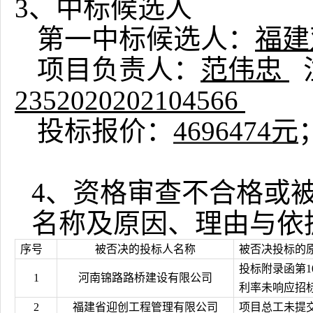
3
、中标候选人
第一中标候选人：
福建
项目负责人：
范伟忠
2352020202104566
投标报价：
4696474
元
4、
资格审查不合格或
名称及原因、理由与依
序号
被否决的投标人名称
被否决投标的
投标附录函第1
1
河南锦路路桥建设有限公司
利率未响应招
2
福建省迎创工程管理有限公司
项目总工未提