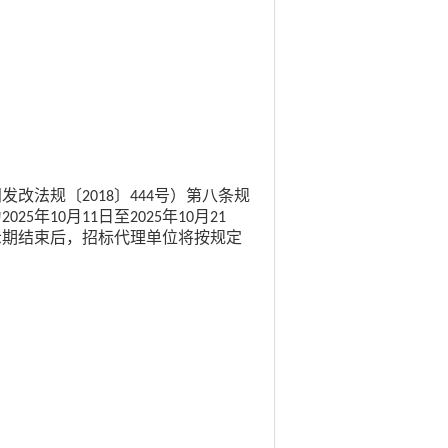
闽发改法规〔
〕
号）第八条规
2018
444
为
年
月
日至
年
月
2025
10
11
2025
10
21
示期结束后，招标代理单位将按规定