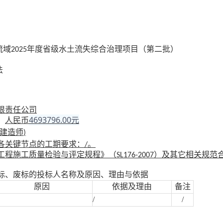
流域
年度省级水土流失综合治理项目（第二批）
2025
法
限责任公司
4693796.00元
：
人民币
建造师
)
各关键节点的工期要求：
。
/
工程施工质量检验与评定规程》（
）及其它相关规范
SL176-2007
标、废标的投标人名称及原因、理由与依据
原因
依据及理由
备注
/
/