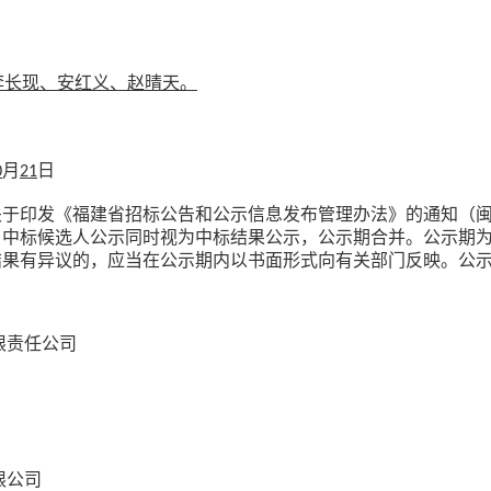
李长现
、
安红义
、
赵晴天
。
月
日
0
21
关于印发《福建省招标公告和公示信息发布管理办法》的通知（
，中标候选人公示同时视为中标结果公示，公示期合并。公示期
结果有异议的，应当在公示期内以书面形式向有关部门反映。公
限责任公司
限公司