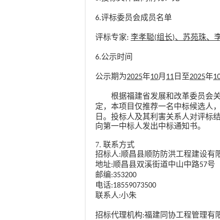
评标委员会成员名单
6
.
评标专家
李孝聪
组长
、
苏苑珠
、
:
(
)
公示时间
6.
公示期为
年
月
日至
年
2025
10
11
2025
1
根据福建省发展和改革委员会
定，本项目仅推荐一名中标候选人
日。投标人及其利害关系人对评标
向第一中标人发出中标通知书。
7.
联系方式
招标人
顺昌县顺防防洪工程建设有
:
地址
顺昌县双溪街道中山中路
号
:
57
邮编
:353200
电话
:18559073500
联系人
小朱
:
招标代理机构
福建同协工程管理有
: