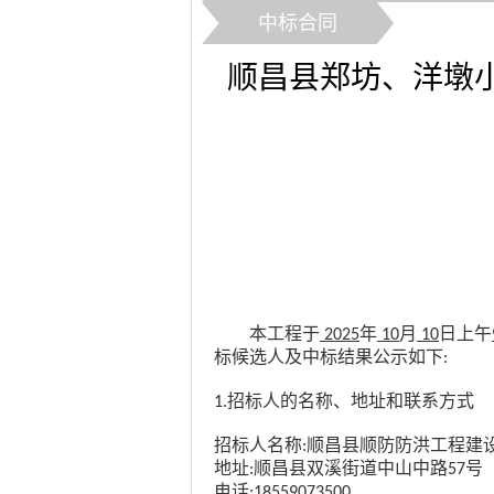
中标合同
顺昌县郑坊、洋墩小
本工程于
年
月
日上午
2025
10
10
标候选人
及中标结果
公示如下
:
招标人的名称、地址和联系方式
1.
招标人名称
顺昌县顺防防洪工程建
:
地址
顺昌县双溪街道中山中路
号
:
57
电
话
:
18559073500