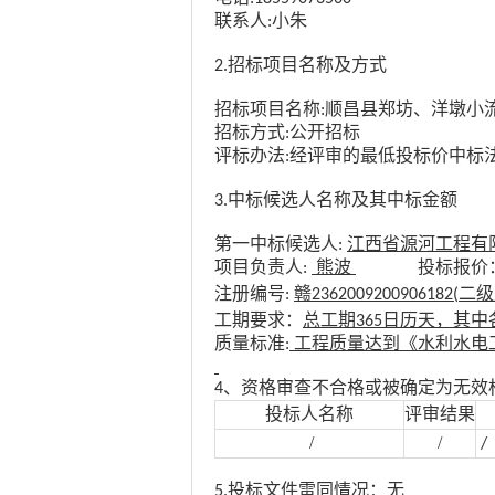
联系人
小朱
:
招标项目名称及方式
2.
招标项目名称
顺昌县郑坊、洋墩小
:
招标方式
公开招标
:
评标办
法
经评审的最低投标价中标
:
中标候选人名称及其中标金额
3.
第一中标候选人
江西省源河工程有
:
项目负责人
熊波
投标报价
:
注册编号
赣
二级
:
2362009200906182
(
工期要求
：
总工期
日历天，其中
365
质量
标准
工程质量达到《水利水电
:
、资格审查不合格或被确定为无效
4
投标人名称
评审结果
/
/
/
投标文件雷同情况：无
5.