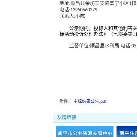
地址
顺昌县余坊三支路盛宁小区
幢
:
1
电话
:13950660279
联系人
小陈
:
公示期内，投标人和其他利害
标活动投诉处理办法》（七部委第
监督单位
顺昌县水利局
电话
:
:0
附件：
中标结果公告.pdf
友情链接