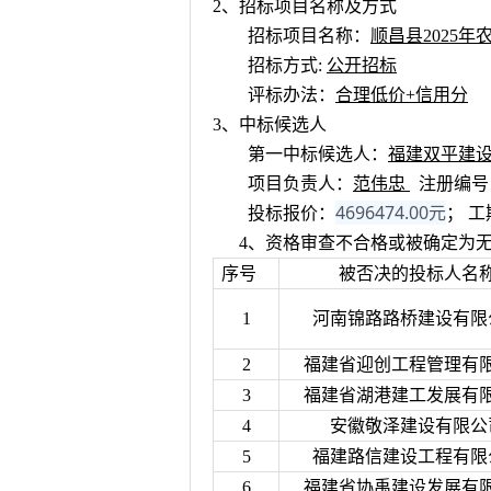
2
、招标项目名称及方式
招标项目名称：
顺昌县2025
招标方式:
公开招标
评标办法：
合理低价+信用分
3
、中标候选人
第一中标候选人：
福建双平建
项目负责人：
范伟忠
注册编号
4696474.00元
投标报价：
； 工
4、
资格审查不合格或被确定为
序号
被否决的投标人名
1
河南锦路路桥建设有限
2
福建省迎创工程管理有
3
福建省湖港建工发展有
4
安徽敬泽建设有限公
5
福建路信建设工程有限
6
福建省协禹建设发展有