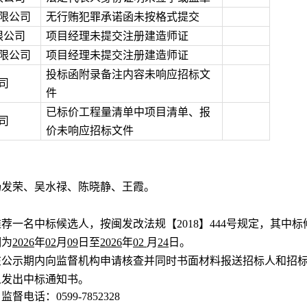
限公司
无行贿犯罪承诺函未按格式提交
限公司
项目经理未提交注册建造师证
限公司
项目经理未提交注册建造师证
投标函附录备注内容未响应招标文
司
件
已标价工程量清单中项目清单、报
司
价未响应招标文件
杨发荣、吴水禄、陈晓静、王霞。
荐一名中标候选人，按闽发改法规【2018】444号规定，其中
期为
2026
年
02
月
09
日至
2026
年
02
月
24
日。
在公示期内向监督机构申请核查并同时书面材料报送招标人和招
人发出中标通知书。
监督电话：
0599-7852328