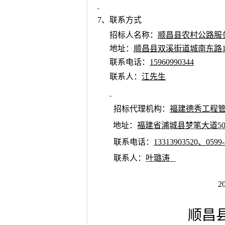
7
、联系方式
招标人名称：
顺昌县农村公路服
地址：
顺昌县双溪街道城南东路1
联系电话：
15960990344
联系人：
江先生
招标代理机构：
福建德秀工程
地址：
福建省浦城县梦笔大道50
联系电话：
13313903520、0599-
联系人：
叶
璐涛
202
顺昌