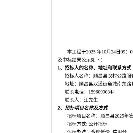
本工程于
2025
年
10
月
24
日
09
：
0
及中标结果
公示如下：
1、招标人的名称、地址和联系方式
招标人名称：
顺昌县农村公路服
地址：
顺昌县双溪街道城南东路
联系电话：
15960990344
联系人：
江
先生
2、招标项目名称及方式
招标项目名称：
顺昌县
2025
招标方式
:
公开招标
评标办法：
合理低价
+信用分