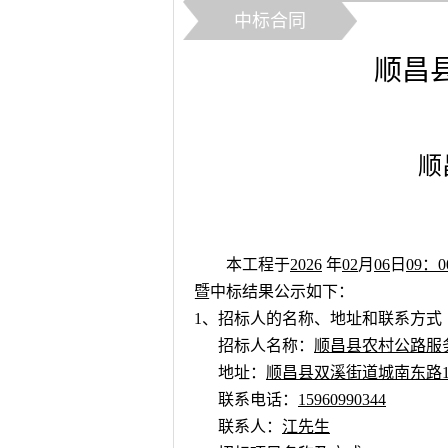
中标合同
顺昌
顺
本工程于
2026
年
02
月
06
日
09：0
暨中标结果公示如下：
1
、招标人的名称、地址和联系方式
招标人名称：
顺昌县农村公路服
地址：
顺昌县双溪街道城南东路1
联系电话：
15960990344
联系人：
江先生