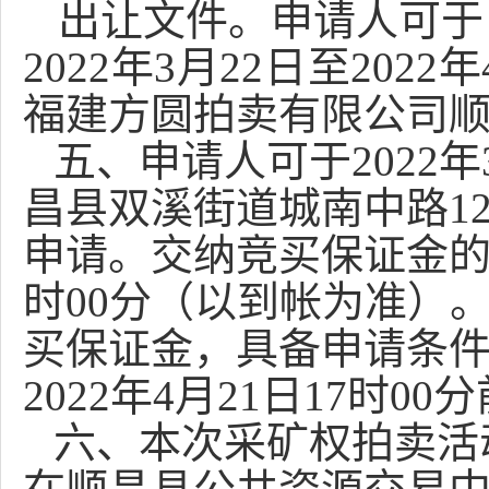
出让文件。申请人可于
2022年
3
月
22
日至
2022年
福建方圆拍卖有限公司
五、申请人可于
2022年
昌县双溪街道城南中路
1
申请。交纳竞买保证金的截
时00分
（以到帐为准）
买保证金，具备申请条
2022年
4
月
21
日
17时00
六、本次
采矿权
拍卖活