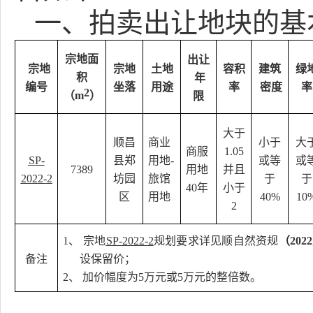
一、
拍卖出让地块的基
宗地面
出让
宗地
宗地
土地
容积
建筑
绿
积
年
编号
坐落
用途
率
密度
率
2
（m
）
限
大于
顺昌
商业
小于
大
商服
1.05
SP-
县郑
用地-
或等
或
7389
用地
并且
2022-
2
坊园
旅馆
于
于
40年
小于
区
用地
40%
10
2
1、
宗地
SP-2022-
2
规划要求详见顺自然资规
（202
备注
设保留价；
2、
加价幅度为5万元或5万元的整倍数。