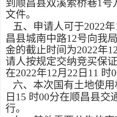
到顺昌县双溪索桥巷
1号
文件。
五、
申请人可于
202
2
年
昌县
城南中路
12号
向我
金的截止时间为
202
2
年
1
请人按规定交纳竞买保
在202
2
年
12
月
22
日
1
1
时
六、
本次国有土地使用
日
15 时
0
0分在顺昌县交
行。