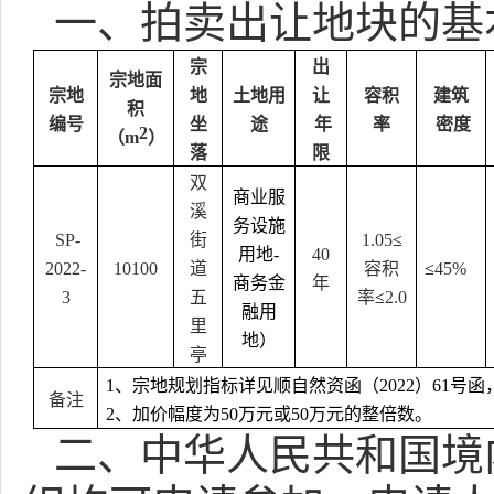
一、
拍卖出让地块的基
宗
出
宗地面
宗地
地
土地用
让
容积
建筑
积
编号
坐
途
年
率
密度
2
（m
）
落
限
双
商业服
溪
务设施
SP-
街
1.05
≤
用地
-
40
2022-
10100
道
容积
≤
45
%
商务金
年
3
五
率
≤
2.0
融用
里
地）
亭
1、
宗地规划指标详见顺自然资函（202
2
）
61
号函
备注
2、
加价幅度为
50
万元或
50
万元的整倍数。
二、
中华人民共和国境