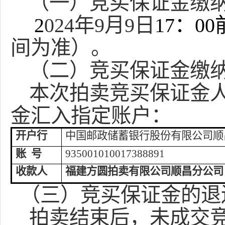
（一）竞买保证金缴
2
02
4
年
9
月
9
日
17：00
间为准）。
（二）竞买保证金缴
本次拍卖竞买保证金
金汇入指定账户：
开户行
中国邮政储蓄银行股份有限公司顺
账
号
935001010017388891
收款人
福建方圆拍卖有限公司
顺昌分公司
（三）竞买保证金的退
拍卖结束后，未成交