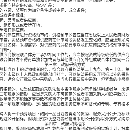
采购项目的具体特点和实际需要不相适应或者与合同履行无关；
指向特定供应商、特定产品；
业绩、奖项作为加分条件或者中标、成交条件；
或者评审标准；
标、品牌或者供应商；
、组织形式或者所在地；
斥潜在供应商。
构对供应商进行资格预审的，资格预审公告应当在省级以上人民政府财政
审查。资格预审合格的供应商在评审阶段资格发生变化的，应当通知采购
目名称、采购需求、对供应商的资格要求以及供应商提交资格预审申请
工作日。
供应商按照联合体分工承担相同工作的，应当按照资质等级较低的供应商
合体各方不得再单独参加或者与其他供应商另外组成联合体参加同一合
第三章 政府采购方式
额标准以上的货物或者服务，符合政府采购法第二十九条、第三十条、第
区的市级以上人民政府财政部门批准，可以依法采用公开招标以外的采购
目，适合实行批量集中采购的，应当实行批量集中采购，但紧急的小额零
行招标的，应当依照政府采购法和本条例规定的竞争性谈判或者单一来源
三项规定的情形，应当是采购人不可预见的或者非因采购人拖延导致的；
数量事先不能确定等导致不能事先计算出价格总额。
第一项规定的情形，是指因货物或者服务使用不可替代的专利、专有技术
购人将一个预算项目下的同一品目或者类别的货物、服务采用公开招标以
规避公开招标，但项目预算调整或者经批准采用公开招标以外方式采购除
第四章 政府采购程序
购目录、采购限额标准和已批复的部门预算编制政府采购实施计划，报本