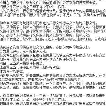
应当在招标文件、谈判文件、询价通知书中公开采购项目预算金额。
招标文件开始发出之日起不得少于5个工作日。
的招标文件进行必要的澄清或者修改。澄清或者修改的内容可能影响投
面形式通知所有获取招标文件的潜在投标人；不足15日的，采购人或者采
构应当按照国务院财政部门制定的招标文件标准文本编制招标文件。
、采购需求、投标人的资格条件、投标报价要求、评标方法、评标标准
投标保证金的，投标保证金不得超过采购项目预算金额的2%。投标保
交。投标人未按照招标文件要求提交投标保证金的，投标无效。
知书发出之日起5个工作日内退还未中标供应商的投标保证金，自政府采
判或者询价的供应商提交保证金的，参照前两款的规定执行。
分为最低评标价法和综合评分法。
文件全部实质性要求且投标报价最低的供应商为中标候选人的评标方法
指标评审得分最高的供应商为中标候选人的评标方法。
目，应当采用最低评标价法。
设置应当与评审因素的量化指标相对应。
作为评审的依据。
确列明采购需求，需要由供应商提供最终设计方案或者解决方案的，在谈
方案或者解决方案，并要求其在规定时间内提交最后报价。
购需求确定政府采购合同条款。在询价过程中，询价小组不得改变询价通
第五项、第四十条第四项所称质量和服务相等，是指供应商提供的产品质
，符合政府采购法第三十一条第一项规定情形，只能从唯一供应商处采购
定的媒体上公示，公示期不得少于5个工作日。
的情形外，采购人或者采购代理机构应当从政府采购评审专家库中随机抽