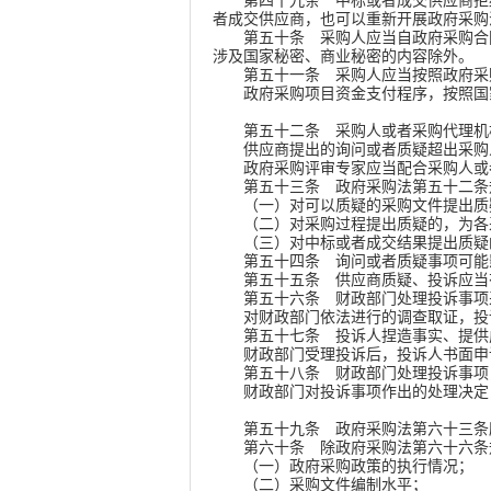
第四十九条
中标或者成交供应商拒
者成交供应商，也可以重新开展政府采购
第五十条
采购人应当自政府采购合同
涉及国家秘密、商业秘密的内容除外。
第五十一条
采购人应当按照政府采
政府采购项目资金支付程序，按照国家
第五十二条
采购人或者采购代理机
供应商提出的询问或者质疑超出采购人
政府采购评审专家应当配合采购人或者
第五十三条
政府采购法第五十二条
（一）对可以质疑的采购文件提出质疑
（二）对采购过程提出质疑的，为各
（三）对中标或者成交结果提出质疑的
第五十四条
询问或者质疑事项可能
第五十五条
供应商质疑、投诉应当
第五十六条
财政部门处理投诉事项
对财政部门依法进行的调查取证，投诉
第五十七条
投诉人捏造事实、提供
财政部门受理投诉后，投诉人书面申请
第五十八条
财政部门处理投诉事项
财政部门对投诉事项作出的处理决定，
第五十九条
政府采购法第六十三条
第六十条
除政府采购法第六十六条
（一）政府采购政策的执行情况；
（二）采购文件编制水平；