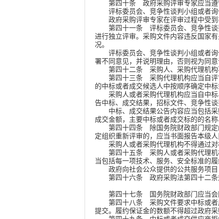
第四十条
政府采购评审专家应当遵
评标委员会、竞争性谈判小组或者询价
政府采购评审专家在评审过程中受到非
第四十一条
评标委员会、竞争性谈
进行独立评审。采购文件内容违反国家有
况。
评标委员会、竞争性谈判小组或者询价
署不同意见，并说明理由，否则视为同意
第四十二条
采购人、采购代理机构
第四十三条
采购代理机构应当自评审
的中标或者成交候选人中按顺序确定中标
采购人或者采购代理机构应当自中标、
告中标、成交结果，招标文件、竞争性谈
中标、成交结果公告内容应当包括采购
成交金额，主要中标或者成交标的的名称
第四十四条
除国务院财政部门规定
定组织重新评审的，应当书面报告本级人
采购人或者采购代理机构不得通过对样
第四十五条
采购人或者采购代理机
当包括每一项技术、服务、安全标准的履
政府向社会公众提供的公共服务项目，
第四十六条
政府采购法第四十二条
第四十七条
国务院财政部门应当会
第四十八条
采购文件要求中标或者
提交。履约保证金的数额不得超过政府采