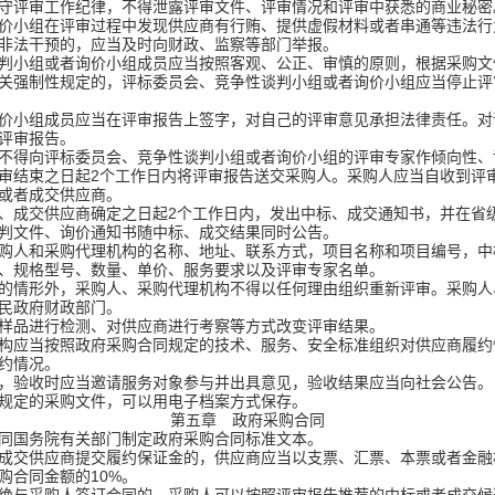
守评审工作纪律，不得泄露评审文件、评审情况和评审中获悉的商业秘密
小组在评审过程中发现供应商有行贿、提供虚假材料或者串通等违法行
法干预的，应当及时向财政、监察等部门举报。
判小组或者询价小组成员应当按照客观、公正、审慎的原则，根据采购文
关强制性规定的，评标委员会、竞争性谈判小组或者询价小组应当停止评
小组成员应当在评审报告上签字，对自己的评审意见承担法律责任。对
评审报告。
不得向评标委员会、竞争性谈判小组或者询价小组的评审专家作倾向性、
结束之日起2个工作日内将评审报告送交采购人。采购人应当自收到评审
或者成交供应商。
成交供应商确定之日起2个工作日内，发出中标、成交通知书，并在省
判文件、询价通知书随中标、成交结果同时公告。
人和采购代理机构的名称、地址、联系方式，项目名称和项目编号，中
、规格型号、数量、单价、服务要求以及评审专家名单。
的情形外，采购人、采购代理机构不得以任何理由组织重新评审。采购人
民政府财政部门。
品进行检测、对供应商进行考察等方式改变评审结果。
构应当按照政府采购合同规定的技术、服务、安全标准组织对供应商履约
约情况。
验收时应当邀请服务对象参与并出具意见，验收结果应当向社会公告。
规定的采购文件，可以用电子档案方式保存。
第五章 政府采购合同
同国务院有关部门制定政府采购合同标准文本。
成交供应商提交履约保证金的，供应商应当以支票、汇票、本票或者金融
购合同金额的10%。