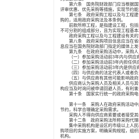
第六条
国务院财政部门应当根据国
评审优惠、优先采购等措施，实现节约能
第七条
政府采购工程以及与工程建
购的，适用政府采购法及本条例。
前款所称工程，是指建设工程，包括建
不可分割的组成部分，且为实现工程基本
政府采购工程以及与工程建设有关的货
第八条
政府采购项目信息应当在省
息应当在国务院财政部门指定的媒体上发
第九条
在政府采购活动中，采购人
（一）参加采购活动前3年内与供应商
（二）参加采购活动前3年内担任供应
（三）参加采购活动前3年内是供应商
（四）与供应商的法定代表人或者负责
（五）与供应商有其他可能影响政府采
供应商认为采购人员及相关人员与其他
构应当及时询问被申请回避人员，有利害
第十条
国家实行统一的政府采购电
第十一条
采购人在政府采购活动中
节约，科学合理确定采购需求。
采购人不得向供应商索要或者接受其给
第十二条
政府采购法所称采购代理
集中采购机构是设区的市级以上人民政
购项目的实施方案，明确采购规程，组织
机构。