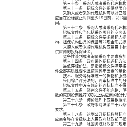
第三十条
采购人或者采购代理机构
第三十一条
招标文件的提供期限自
采购人或者采购代理机构可以对已发出
应当在投标截止时间至少15日前，以书
间。
第三十二条
采购人或者采购代理机
招标文件应当包括采购项目的商务条件
第三十三条
招标文件要求投标人提交
构、担保机构出具的保函等非现金形式提
采购人或者采购代理机构应当自中标通
供应商的投标保证金。
竞争性谈判或者询价采购中要求参加谈
第三十四条
政府采购招标评标方法
最低评标价法，是指投标文件满足招标
件全部实质性要求且按照评审因素的量化
技术、服务等标准统一的货物和服务项
采用综合评分法的，评审标准中的分值
招标文件中没有规定的评标标准不得
第三十五条
谈判文件不能完整、明
数的原则投票推荐3家以上供应商的设计
第三十六条
询价通知书应当根据采
第三十七条
政府采购法第三十八条
要求。
第三十八条
达到公开招标数额标准
应商名称在省级以上人民政府财政部门指
第三十九条
除国务院财政部门规定