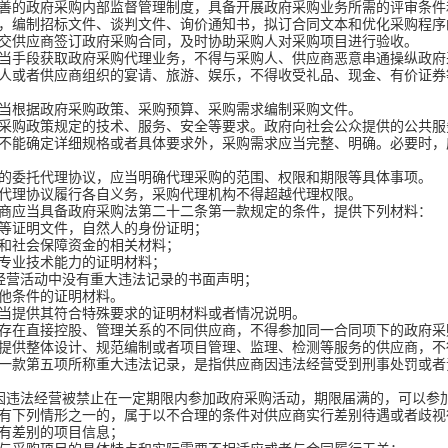
善的政府采购内部监督管理制度，具备开展政府采购业务所需的评审条件
编制招标文件、谈判文件、询价通知书，拟订合同文本和优化采购程序
交供应商签订政府采购合同，及时协助采购人对采购项目进行验收。
当手段获取政府采购代理业务，不得与采购人、供应商恶意串通操纵政府
或者供应商组织的宴请、旅游、娱乐，不得收受礼品、现金、有价证券
当根据政府采购政策、采购预算、采购需求编制采购文件。
购政策规定的技术、服务、安全等要求。政府向社会公众提供的公共服
不能确定详细规格或者具体要求外，采购需求应当完整、明确。必要时，
的委托代理协议，应当明确代理采购的范围、权限和期限等具体事项。
理协议履行各自义务，采购代理机构不得超越代理权限。
商应当具备政府采购法第二十二条第一款规定的条件，提供下列材料：
证明文件，自然人的身份证明；
和社会保障资金的相关材料；
专业技术能力的证明材料；
营活动中没有重大违法记录的书面声明；
他条件的证明材料。
提供其符合特殊要求的证明材料或者情况说明。
存在直接控股、管理关系的不同供应商，不得参加同一合同项下的政府采
供整体设计、规范编制或者项目管理、监理、检测等服务的供应商，不
一款第五项所称重大违法记录，是指供应商因违法经营受到刑事处罚或者
违法经营被禁止在一定期限内参加政府采购活动，期限届满的，可以参
有下列情形之一的，属于以不合理的条件对供应商实行差别待遇或者歧视
有差别的项目信息；