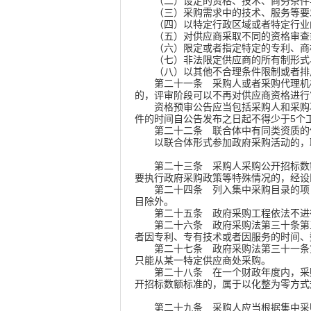
（二）设定的资格、技术、商务条件与
（三）采购需求中的技术、服务等要求
（四）以特定行政区域或者特定行业的
（五）对供应商采取不同的资格审查
（六）限定或者指定特定的专利、商
（七）非法限定供应商的所有制形式
（八）以其他不合理条件限制或者排
第二十一条
采购人或者采购代理机
的，评审阶段可以不再对供应商资格进行
资格预审公告应当包括采购人和采购项
件的时间自公告发布之日起不得少于5个
第二十二条
联合体中有同类资质的
以联合体形式参加政府采购活动的，联
第二十三条
采购人采购公开招标数
要执行政府采购政策等特殊情况的，经设
第二十四条
列入集中采购目录的项
目除外。
第二十五条
政府采购工程依法不进
第二十六条
政府采购法第三十条第
者因专利、专有技术或者因服务的时间、
第二十七条
政府采购法第三十一条
只能从某一特定供应商处采购。
第二十八条
在一个财政年度内，采
开招标数额标准的，属于以化整为零方式
第二十九条
采购人应当根据集中采