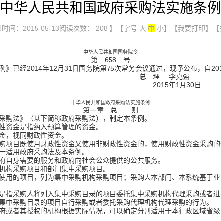
中华人民共和国政府采购法实施条例
时间：2015-05-13阅读次数：
208
】【字号
大
中
小
】
【我要打印】
【
中华人民共和国国务院令
第
658
号
经2014年12月31日国务院第75次常务会议通过，现予公布，自201
理 李克强
5年1月30日
中华人民共和国政府采购法实施条例
第一章 总 则
采购法》（以下简称政府采购法），制定本条例。
性资金是指纳入预算管理的资金。
金，视同财政性资金。
项目既使用财政性资金又使用非财政性资金的，使用财政性资金采购的
一适用政府采购法及本条例。
自身需要的服务和政府向社会公众提供的公共服务。
机构采购项目和部门集中采购项目。
用的项目，列为集中采购机构采购项目；采购人本部门、本系统基于业
是指采购人将列入集中采购目录的项目委托集中采购机构代理采购或者进
集中采购目录的项目自行采购或者委托采购代理机构代理采购的行为。
府或者其授权的机构根据实际情况，可以确定分别适用于本行政区域省级