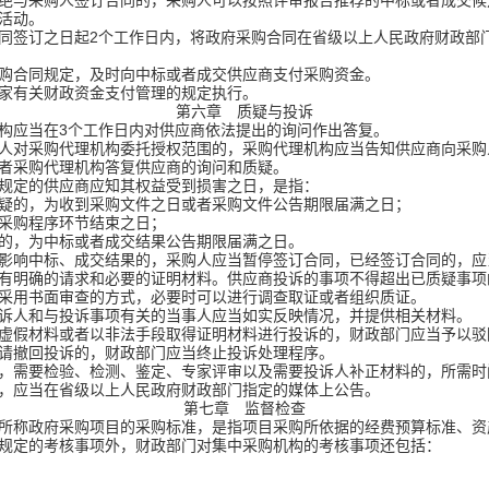
绝与采购人签订合同的，采购人可以按照评审报告推荐的中标或者成交候
活动。
签订之日起2个工作日内，将政府采购合同在省级以上人民政府财政部
购合同规定，及时向中标或者成交供应商支付采购资金。
有关财政资金支付管理的规定执行。
第六章 质疑与投诉
构应当在3个工作日内对供应商依法提出的询问作出答复。
对采购代理机构委托授权范围的，采购代理机构应当告知供应商向采购
采购代理机构答复供应商的询问和质疑。
规定的供应商应知其权益受到损害之日，是指：
的，为收到采购文件之日或者采购文件公告期限届满之日；
采购程序环节结束之日；
，为中标或者成交结果公告期限届满之日。
影响中标、成交结果的，采购人应当暂停签订合同，已经签订合同的，应
有明确的请求和必要的证明材料。供应商投诉的事项不得超出已质疑事项
采用书面审查的方式，必要时可以进行调查取证或者组织质证。
人和与投诉事项有关的当事人应当如实反映情况，并提供相关材料。
虚假材料或者以非法手段取得证明材料进行投诉的，财政部门应当予以驳
撤回投诉的，财政部门应当终止投诉处理程序。
，需要检验、检测、鉴定、专家评审以及需要投诉人补正材料的，所需时
应当在省级以上人民政府财政部门指定的媒体上公告。
第七章 监督检查
所称政府采购项目的采购标准，是指项目采购所依据的经费预算标准、资
规定的考核事项外，财政部门对集中采购机构的考核事项还包括：