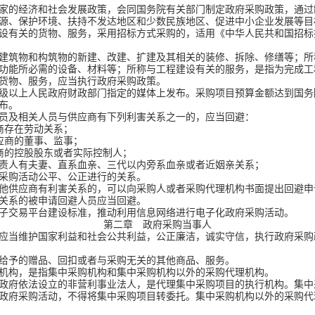
家的经济和社会发展政策，会同国务院有关部门制定政府采购政策，通过
源、保护环境、扶持不发达地区和少数民族地区、促进中小企业发展等目
设有关的货物、服务，采用招标方式采购的，适用《中华人民共和国招标
筑物和构筑物的新建、改建、扩建及其相关的装修、拆除、修缮等；所
功能所必需的设备、材料等；所称与工程建设有关的服务，是指为完成工
物、服务，应当执行政府采购政策。
级以上人民政府财政部门指定的媒体上发布。采购项目预算金额达到国务
布。
员及相关人员与供应商有下列利害关系之一的，应当回避：
存在劳动关系；
商的董事、监事；
的控股股东或者实际控制人；
人有夫妻、直系血亲、三代以内旁系血亲或者近姻亲关系；
购活动公平、公正进行的关系。
供应商有利害关系的，可以向采购人或者采购代理机构书面提出回避申
关系的被申请回避人员应当回避。
子交易平台建设标准，推动利用信息网络进行电子化政府采购活动。
第二章 政府采购当事人
应当维护国家利益和社会公共利益，公正廉洁，诚实守信，执行政府采购
予的赠品、回扣或者与采购无关的其他商品、服务。
机构，是指集中采购机构和集中采购机构以外的采购代理机构。
府依法设立的非营利事业法人，是代理集中采购项目的执行机构。集中
政府采购活动，不得将集中采购项目转委托。集中采购机构以外的采购代