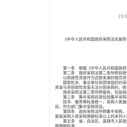
【信息
《中华人民共和国政府采购法实施条例》已
总 
201
第一条
根据《中华人民共和国政府
第二条
政府采购法第二条所称财政
以财政性资金作为还款来源的借贷资
国家机关、事业单位和团体组织的采购
资金与非财政性资金无法分割采购的，统
政府采购法第二条所称服务，包括政府
第三条
集中采购目录包括集中采购
技术、服务等标准统一，采购人普遍使
目，列为部门集中采购项目。
第四条
政府采购法所称集中采购，
是指采购人将采购限额标准以上的未列入
第五条
省、自治区、直辖市人民政
购限额标准。