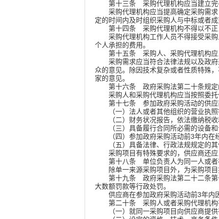
第十三条
采购代理机构应当建立完
采购代理机构应当提高确定采购需求，
定的时间内及时组织采购人与中标或者成
第十四条
采购代理机构不得以不正
采购代理机构工作人员不得接受采购人
个人承担的费用。
第十五条
采购人、采购代理机构应
采购需求应当符合法律法规以及政府采
众的意见。除因技术复杂或者性质特殊，
家的意见。
第十六条
政府采购法第二十条规定
采购人和采购代理机构应当按照委托代
第十七条
参加政府采购活动的供应
（一）法人或者其他组织的营业执照等
（二）财务状况报告，依法缴纳税收
（三）具备履行合同所必需的设备和
（四）参加政府采购活动前3年内在经
（五）具备法律、行政法规规定的其
采购项目有特殊要求的，供应商还应当
第十八条
单位负责人为同一人或者
除单一来源采购项目外，为采购项目提
第十九条
政府采购法第二十二条第
大数额罚款等行政处罚。
供应商在参加政府采购活动前3年内因
第二十条
采购人或者采购代理机构
（一）就同一采购项目向供应商提供