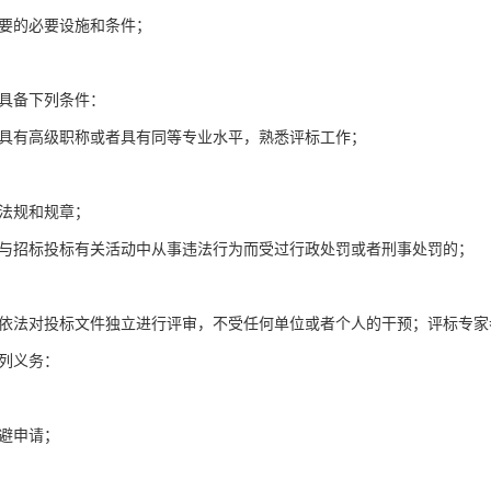
要的必要设施和条件；
。
具备下列条件：
有高级职称或者具有同等专业水平，熟悉评标工作；
法规和规章；
招标投标有关活动中从事违法行为而受过行政处罚或者刑事处罚的；
。
法对投标文件独立进行评审，不受任何单位或者个人的干预；评标专家
列义务：
避申请；