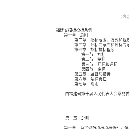
【信息
福建省招标投标条例
第一章 总则
第二章 招标范围、方式和组织
第三章 评标专家库和评标专
第四章 招标投标程序
第一节 招标
第二节 投标
第三节 开标和评标
第四节 定标
第五章 监督与投诉
第六章 法律责任
第七章 附则
由福建省第十届人民代表大会常务委员会第
福建省人民代表
2006年
第一章 总则
第一条 为了规范招标投标活动，保护