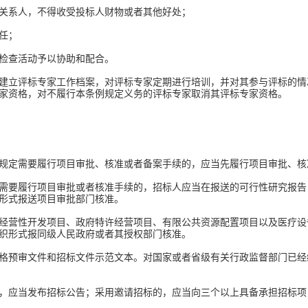
系人，不得收受投标人财物或者其他好处；
任；
检查活动予以协助和配合。
立评标专家工作档案，对评标专家定期进行培训，并对其参与评标的情
专家资格，对不履行本条例规定义务的评标专家取消其评标专家资格。
定需要履行项目审批、核准或者备案手续的，应当先履行项目审批、核
要履行项目审批或者核准手续的，招标人应当在报送的可行性研究报告
形式报送项目审批部门核准。
营性开发项目、政府特许经营项目、有限公共资源配置项目以及医疗设
组织形式报同级人民政府或者其授权部门核准。
预审文件和招标文件示范文本。对国家或者省级有关行政监督部门已经
应当发布招标公告；采用邀请招标的，应当向三个以上具备承担招标项