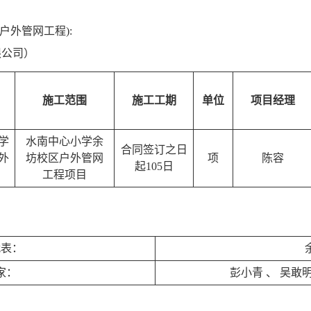
户外管网工程):
限公司）
施工范围
施工工期
单位
项目经理
学
水南中心小学余
合同签订之日
外
坊校区户外管网
项
陈容
起105日
工程项目
代表：
家：
彭小青
、
吴敢