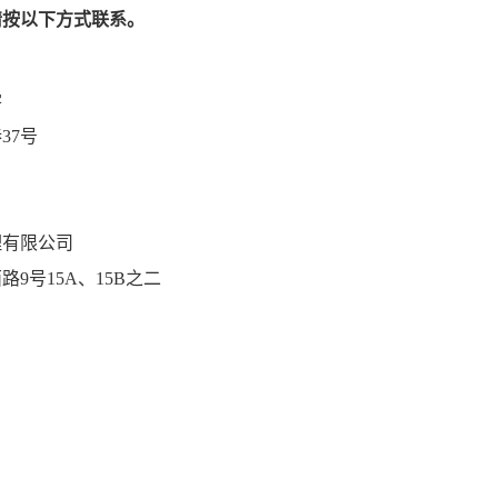
请按以下方式联系。
学
37号
理有限公司
9号15A、15B之二