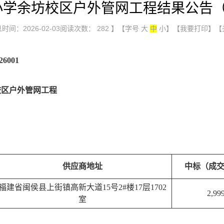
小学余坊校区户外管网工程结果公告（
时间：2026-02-03阅读次数：
282
】【字号
大
中
小
】
【我要打印】
【
6001
校区户外管网工程
供应商地址
中标（成
福建省闽侯县上街镇高新大道15号2#楼17层1702
2,99
室