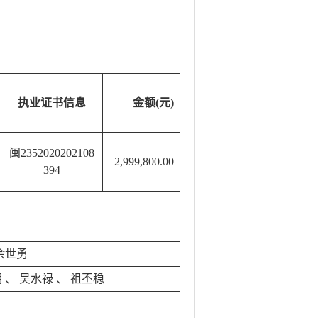
执业证书信息
金额(元)
闽2352020202108
2,999,800.00
394
余世勇
明
、
吴水禄
、
祖丕稳