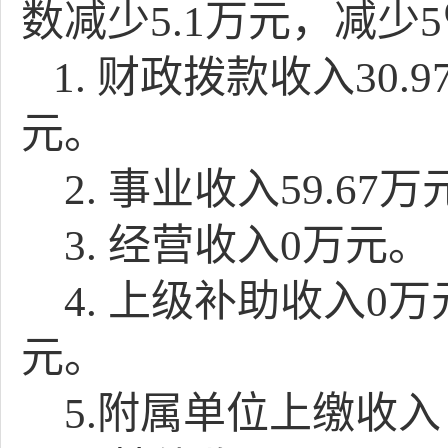
数减少
5.1
万元，减少
5
1.
财政拨款收入
30.9
元。
2.
事业收入
59.67
万
3.
经营收入
0
万元。
4.
上级补助收入
0
万
元。
5.
附属单位上缴收入