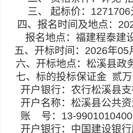
三、
起标价：
1271706
四、报名时间及地点：
2
报名地点：福建程泰建
五
、开标时间：
202
6
年
05
六
、开标地点：
松溪
县政
七
、标的投标保证金
贰万
开户银行：农行松溪县支
开户名称：松溪县公共资
账
号：
13-990101040
开户银行：中国建设银行