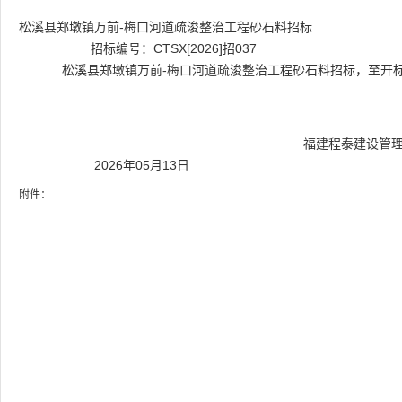
松溪县郑墩镇万前
-梅口河道疏浚整治工程砂石料招标
招标编号：
CTSX[2026]招037
松溪县郑墩镇万前
-梅口河道疏浚整治工程砂石料招标
，至开
福建程泰建设管
20
2
6
年
0
5
月
13
日
附件：