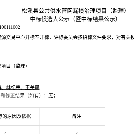
松溪县公共供水管网漏损治理项目（监理）
中标候选人公示（暨中标结果公示）
100111002
资源交易中心
开标室开标，
评标委员会按招标文件要求，对有关
理项目（监理）
煊、林纪荣、王美凤
据和修正结果（如有）：
无
；
：
标的原因及依据
备注