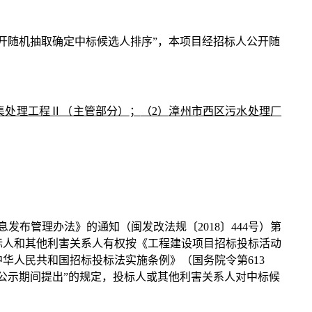
开随机抽取确定中标候选人排序”，
本项目
经招标人
公开
随
收集处理工程Ⅱ（主管部分）
；
（
2
）
漳州市西区污水处理厂
息发布管理办法》的通知（闽发改法规〔
2018〕444号）第
标人和其他利害关系人有权按《工程建设项目招标投标活动
中华人民共和国招标投标法实施条例》（国务院令第
613
公示期间提出”的规定，
投标人或其他利害关系人对中标候