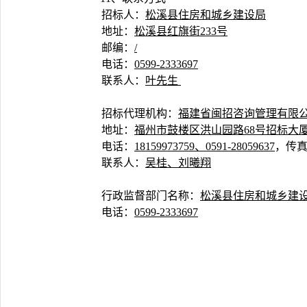
招标人：
松溪县住房和城乡建设局
地址：
松溪县红旗街
233号
邮编：
/
电话：
0
599-2333697
联系人：
叶
先生
招标代理机构：
福建省闽招咨询管理有限
地址：
福州市鼓楼区洪山园路
68号招标大
电话：
18159973759、0591-28059637
，传
联系人：
吴桂、刘曦翔
行政监督部门名称：
松溪县住房和城乡建
电话：
0599-2333697