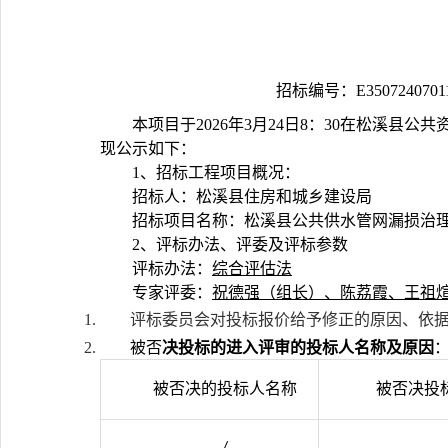
招标编号：
E3507240701
本项目于
20
2
6
年
3
月
24
日
8：30
在
松溪县
公共
现公示如下：
1、招标工程项目概况
：
招标人：
松溪县住房和城乡建设局
招标
项目名
称：
松溪县公共供水管网漏损治
2、评标办法
、评委
及评标参数
评标办法：
综合评估法
专家评委：
祝德强（组长）
、陈荔霞、王祖
评
标委员会对投标报价给予修正的原因、依
被否
决投标的进入评审的投标人名称及原因
被否决的投标人名称
被否决投