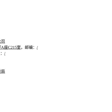
公司
厦
A
座
C21
5
室
，邮编：
/
真：
/
设局