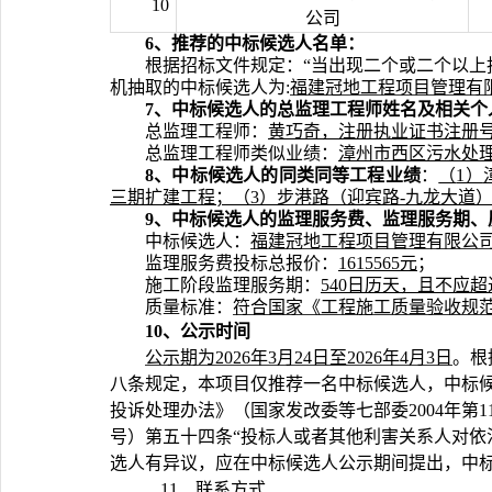
10
公司
6、
推荐的中标候选人名单
：
根据招标文件规定：
“当出现二个或二个以
机抽取
的
中标候选人为
:
福建冠地工程项目管理有
7、
中标候选人
的
总监理工程师姓名
及
相关个
总监理工程师：
黄巧奇，
注册执业证书注册
总监理工程师
类似
业绩：
漳州市西区污水处
8
、中标候选人的同类同等工程业绩
：
（
1）
三期扩建工程
；
（
3
）
步港路（迎宾路
-九龙大道
9
、中标候选人的监理服务费、监理服务期、
中标候选人：
福建冠地工程项目管理有限公
监理服务费
投标
总
报价：
1615565
元
；
施工阶段监理服务期：
540
日历天，且不应超
质量标准：
符合国家《工程施工质量验收规
10
、公示时间
公示期
为
20
26
年
3
月
24
日至
20
26
年
4
月
3
日
。
根
八条规定，本项目仅推荐一名中标候选人，中标
投诉处理办法》（国家发改委等七部委
2004年
号）第五十四条“投标人或者其他利害关系人对依
选人有异议
，应在中标候选人公示期间提出，中
11、
联系方式