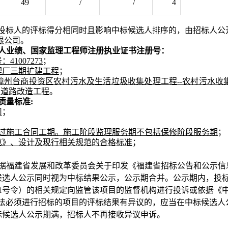
49
/
/
4
上投标人的评标得分相同时且影响中标候选人排序的，由招标人公
限公司
。
人业绩、国家监理工程师注册执业证书注册号
：
号：
41007273
；
理厂三期扩建工程
；
漳州台商投资区农村污水及生活垃圾收集处理工程
--农村污水
）道路改造工程
。
质量标准
:
司
；
过施工合同工期。施工阶段监理服务期不包括保修阶段服务期
；
范》、设计及现行相关规范的合格标准
；
据福建省发展和改革委员会关于印发《福建省招标公告和公示信
候选人公示同时视为中标结果公示，公示期合并
。
公示期内，投
第11号令）的相关规定向监管该项目的监督机构进行投诉
或
依据《
法必须进行招标的项目的评标结果有异议的，应当在中标候选人
标候选人公示期满，招标人不再接收异议申诉。