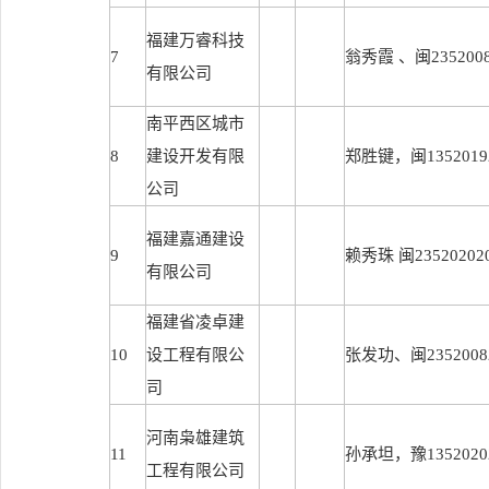
福建万睿科技
7
翁秀霞 、闽23520082
有限公司
南平西区城市
8
建设开发有限
郑胜键，闽13520192
公司
福建嘉通建设
9
赖秀珠 闽235202020
有限公司
福建省凌卓建
10
设工程有限公
张发功、闽23520082
司
河南枭雄建筑
11
孙承坦，豫13520202
工程有限公司