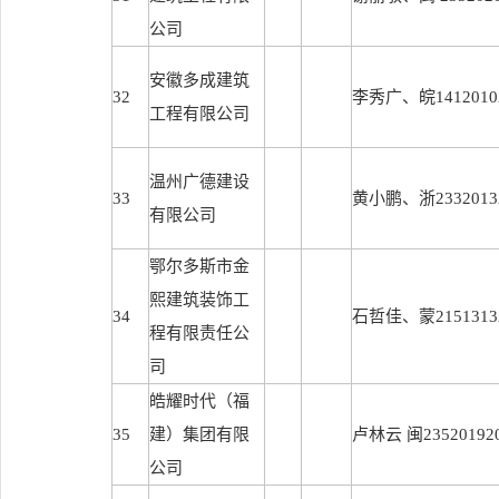
公司
安徽多成建筑
32
李秀广、皖14120102
工程有限公司
温州广德建设
33
黄小鹏、浙23320132
有限公司
鄂尔多斯市金
熙建筑装饰工
34
石哲佳、蒙21513132
程有限责任公
司
皓耀时代（福
35
建）集团有限
卢林云 闽235201920
公司