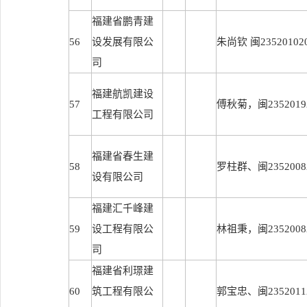
福建省鹏青建
56
设发展有限公
朱尚钦 闽235201020
司
福建航凯建设
57
傅秋菊，闽23520192
工程有限公司
福建省春生建
58
罗柱群、闽23520082
设有限公司
福建汇千峰建
59
设工程有限公
林祖秉，闽23520082
司
福建省利璟建
60
筑工程有限公
郭宝忠、闽23520112