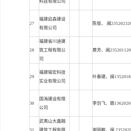
科技有限公司
福建启森建设
27
陈俊、 闽235202320
有限公司
福建省川迪建
28
筑工程有限公
黄芳、闽2352011201
司
福建镕宏科技
29
叶春建、闽13520182
实业有限公司
国海建设有限
30
李剑飞、赣13620202
公司
武夷山大鑫融
31
建筑工程有限
谢丽敏、闽 23520202