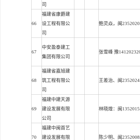
司
福建省康爵建
66
设工程有限公
鲍灵焱，闽23520202
司
中安盈泰建工
67
张雪峰 豫141202320
集团有限公司
福建省嘉旭建
68
筑工程有限公
王差治、闽23520242
司
福建中建天源
69
建设发展有限
林晓煌：闽13520152
公司
福建中闽首艺
70
建设发展有限
陈少明、闽23520082