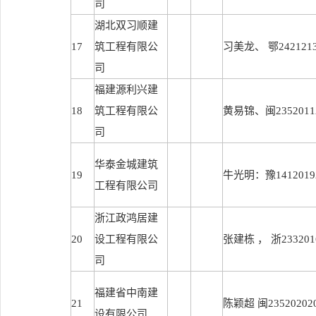
司
湖北双习顺建
17
筑工程有限公
习美龙、 鄂2421213
司
福建源利兴建
18
筑工程有限公
黄易锦、闽23520112
司
华泰金城建筑
19
牛光明：豫14120192
工程有限公司
浙江政鸿居建
20
设工程有限公
张建栋 ， 浙2332016
司
福建省中南建
21
陈颖超 闽235202020
设有限公司