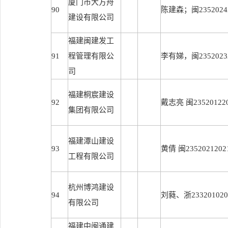
厦门市大方舟
90
陈建森；闽23520242
建设有限公司
福建闽建发工
91
程管理有限公
李有娣，闽23520232
司
福建桐宸建设
92
戴志亮 闽235201220
集团有限公司
福建潭山建设
93
黄倩 闽2352021202
工程有限公司
杭州博鸿建设
94
刘蕤、浙2332010202
有限公司
福建中闽通建