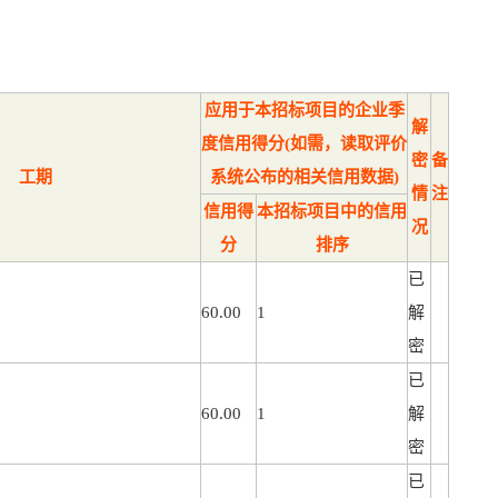
应用于本招标项目的企业季
解
度信用得分(如需，读取评价
密
备
工期
系统公布的相关信用数据)
情
注
信用得
本招标项目中的信用
况
分
排序
已
60.00
1
解
密
已
60.00
1
解
密
已