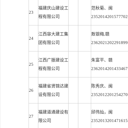
福建庆山建设工
范秋菊、闽
23
程有限公司
2352014201577702
江西容大建工集
敖银梅,赣
24
团有限公司
2362021202291899
江西广振建设工
朱富平、赣
25
程有限公司
2362014201433467
福建省贤锦达建
陈秀庆、闽
26
设有限公司
2352012201254270
福建道通建设有
邱伟灿，闽
27
限公司
2352013201471615