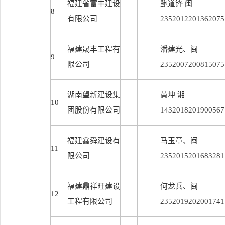
福建省富丰建设
鲍道锋 闽
8
有限公司
2352012201362075
福建晟丰工程有
潘建光、闽
9
限公司
2352007200815075
湖南望新建设集
黄坤 湘
10
团股份有限公司
1432018201900567
福建鑫舜建设有
马玉章、闽
11
限公司
2352015201683281
福建鼎祥旺建设
何龙兵、闽
12
工程有限公司
2352019202001741