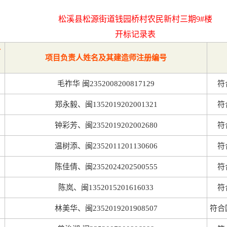
松溪县松源街道钱园桥村农民新村三期9#楼
开标记录表
价
项目负责人姓名及其建造师注册编号
毛祚华 闽2352008200817129
符
郑永毅、闽1352019202001321
符
钟彩芳、闽2352019202002680
符
温树添、闽2352011201130606
符
陈佳倩、闽2352024202500555
符
陈岚、闽1352015201616033
符
林美华、闽2352019201908507
符合