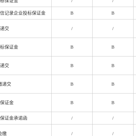
标保证金
/
/
信记录企业投标保证金
B
B
递交
/
/
标保证金
B
B
递交
B
B
缴递交
B
B
保证金
B
B
保证金承诺函
/
/
免缴
/
/