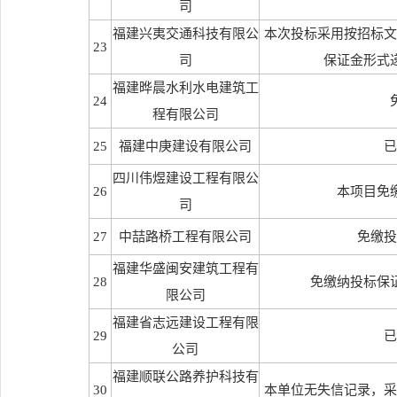
司
福建兴夷交通科技有限公
本次投标采用按招标文
23
司
保证金形式
福建晔晨水利水电建筑工
24
程有限公司
25
福建中庚建设有限公司
已
四川伟煜建设工程有限公
26
本项目免
司
27
中喆路桥工程有限公司
免缴投
福建华盛闽安建筑工程有
28
免缴纳投标保
限公司
福建省志远建设工程有限
29
已
公司
福建顺联公路养护科技有
30
本单位无失信记录，采