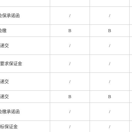
免保承诺函
/
/
免缴
B
B
递交
/
/
要求保证金
/
/
递交
/
/
递交
B
B
免缴承诺函
/
/
标保证金
/
/