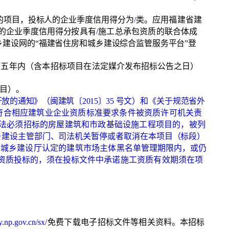
的项目，投
标人的企业季度信用得分为
/
类。应用福建省建
的企业季度
信用得分
按具有
/
施工总承包资质的联合体成
乡建
设网的
“福建省住房和城乡建设综合监管服务平台
”登
前五年内（含本招标项目在法定媒
介发布招标公告之日）
目）。
开放的通知》（闽建筑〔
2015〕35 号文）
和《关于规范省外
再符合相应建筑业企业资质标准要求条件被资质许可机关责
依法必须招标的房屋建筑和市政基础设施工程项目的，被列
乡建设主管部门、司法机关暂停或者取消在本项目（标段）
和城乡建设厅认定的建筑市场主体黑名单
管理期限内，或仍
资质投标的，须在投标
文件中承诺施工资质有效期须在项
zy.np.gov.cn/sx/
免费下载电子招标
文件等相关资料。本招标