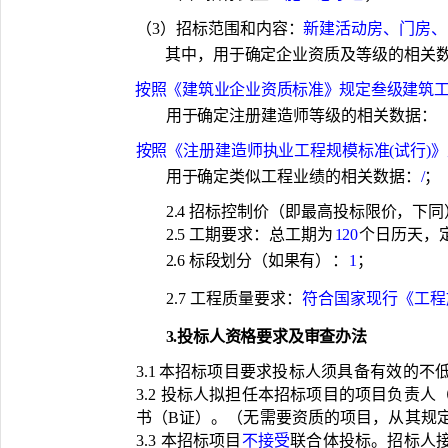
（
3）招标范围和内容：
新建活动房、门房、
其中，用于确定企业资质及等级的相关
按照《建筑业企业资质标准》规定叁级建筑
用于确定注册建造师等级的相关数据：
按照《注册建造师执业工程规模标准
(试行)
用于确定类似工程业绩的相关数据：
/
；
2.4 招标控制价（即最高投标限价，下同
2.5 工期要求：总工期为
120
个日历
天，
2.6 标段划分（如果有
）：
1
；
2.7 工程质量要求：
符合国家现行《工程
3.投标人资格要求及审查办法
3.1
本招标项目要求投标人须具备有效的不
3.2 投标人拟担任本招标项目的项目负责
书（
B证）。（无需要资质的
项目，从其规
3.3 本招标项目
不接受
联合体投标。招标人