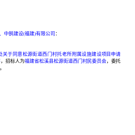
、中鹄建设
(福建)有限公司
：
处关于同意松源街道西门村托老所附属设施建
设项目申请
筹
，招标人为
福建省松溪县松源
街道西门村民委员会
，委托
。