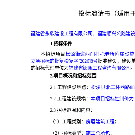
投标邀请书（适用
福建省永欣建设工程有限公司、福建顺兴公路建
1.招标条件
本招标项目
松源街道西门村托老所附属设施
立项招标的批复松复字
[
2026
]8号
批准建设，建设
的招标代理单位为
福建省闽瓯工程咨询有限公司
2.项目概况和招标范围
2.1 工程建设地点：
松溪县北二环西路
88
2.2 工程建设规模：
本项目招标控制价为
2.3 招标范围和内容：
（
1）工程类别：
房屋建筑工程
；
（
2）招标类型：
施工总承包
；