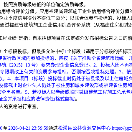
，按照资质
等级较低的单位确定资质等级。
信用综合评价分值。应用福建
省建筑施工企业信用综合评价分值
企业季度信
用得分不得低于
60
分；以联合体参与投标的，投标人
通过福建省建筑施工企业信用综合评价系统（从福建住房和城
工程业绩
”是指：自本招
标项目在法定媒介发布招标公告之日的
的
1
个
标段投标，但最多允许
中标
1
个标段（适用于分标段的招标项
建省行政区域内参加投标的，
应按《关于推动全省建筑市场统一
办筑【
2015】
13 号）要求办理企业信息登记。2、投标人因不
责令限期改正有关的资质参与投标，否则按否决投标处理。3、
款。4、本项目（标段）投标截止时仍处于被县
级及以上住房城
投标截止时企业法人仍处于被住房和城乡建设部或福建省住房
安全黑名单。
5、若投标人以叁级或临时贰级建筑工程施工总承包
证金并承担相应的法律责任
(格式自拟)
。
人的资格进行审查。
00
至
2026-04-21 23:59:59
通过
松溪县公共资源交易中心
https://gg