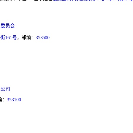
民委员会
旗街
161
号
，邮编：
353500
限公司
编：
353100