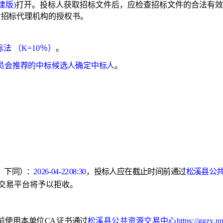
建版)
打开。投标人获取招标文件后，应检查招标文件的合法有效
对招标代理机构的授权书。
标法
（
K=10
％）
。
员会推荐的中标候选人确定中
标人
。
，下同
）：
2026-04-22
08:30
，
投
标
人
应
在
截
止
时
间
前
通
过
松
溪
县
公
子交易平台将予以拒收。
前使用本单位
CA
证书通过
松
溪县公共资源交易中心
https
://
ggzy
.
n