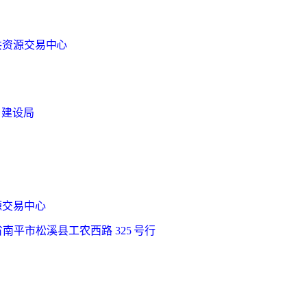
共资源交易中心
乡建设局
源交易中心
省南平市松溪县
工农西路
325 号行