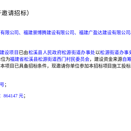
于邀请招标）
设有限公司、福建景博腾建设有
限公司、福建广盈达建设有限公司
建设项目
已由
松溪县人民政府
松源街道办事处
以
松源街道办事
单位为
福建省松溪
县松源街道西门村民委员会
，
建设资金来源
自
。本
项目已具备招标条件，现邀请你单位参加本招标项目施工投标
号
；
：
864147 元
；