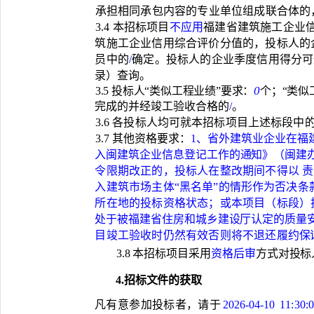
承担相同承包内容的专业单位组成联合体的
3.4 本招标项目
不应用
福建省建筑施工企业
筑施工企业信用综合评价分值的，投标人的
员中的
/
确定。投标人的企业季度信用得分可
录）查询。
0
3.5 投标人“类似工程业绩
”要求：
个；
“类似
完成的并经竣工验收合格的
/
。
3.6 各投标人均可就本招标项目上述标段中
3.7 其他资格要求：
1、省外建筑业企业在福
入闽建筑企业信息登记工作的通知》（闽建
令限期改正的，投标人在整改期间不得以 
入建筑市场主体“黑
名单
”的情形作为否决条
所在地的投标资格状态；或本项目（标段）
处于被福建省住房和城乡
建设厅认定的质量
目竣工验收时仍然有效否则将不退还履
约保
3.8 本招标项目采用
资格后审
方式对投标
4.招标文件的获取
凡有意参加投标者，请于
2026-04-10
11:30: