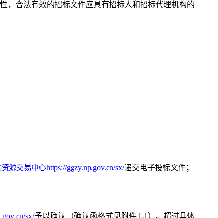
性，合法有效的招标文件应具有招标人和招标代理机构的
共
资
源
交
易
中
心
https://ggzy.np.gov.cn/sx/
递
交电子投标文件；
p
.
gov
.
cn
/
sx
/
予以确认（确认函格式见
附件
1-1）。超过具体