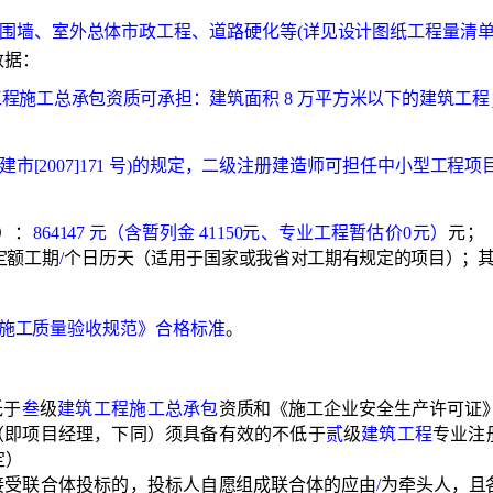
围墙、室外总体市政工程、道路硬化等
(详见设计图纸工程量清单
数据：
工程施工总承包资质可承担：建
筑面积
8 万平方米以下的建筑工程
》建市[
2007
]171 号)的规定，
二级注册建造师可担任中小型工程项
）：
864147 元（含暂列金 41150
元、专业工程暂估价
0
元）
元；
定额工期
/
个日历天（适用于国家
或我省对工期有规定的项目
）；
施工质量验收规范》合格标准
。
低于
叁
级
建筑工程施工总承包
资质和《施工企业安全生产许可证
人（即项目经理，下同）须具备有效的不低于
贰
级
建筑工程
专业注
定）
接受联合体投标的，投标人自
愿组成联合体的应由
/
为牵头人，且