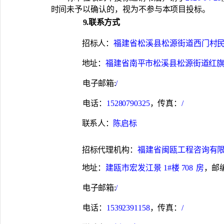
时间未予以确认的，视为不参
与本项目投标。
9.联系方式
招标人：
福建省松溪县松源街道西门村
地址：
福建省南平市松溪县松源街道红
电子邮箱
:
/
电话：
15280790325
，传真：
/
联系人：
陈启标
招标代理机构：
福建省闽瓯工程咨询有
地址：
建瓯市宏发江景
1#楼 708
房
，邮
电子邮箱
:
/
电话：
15392391158
，传真：
/