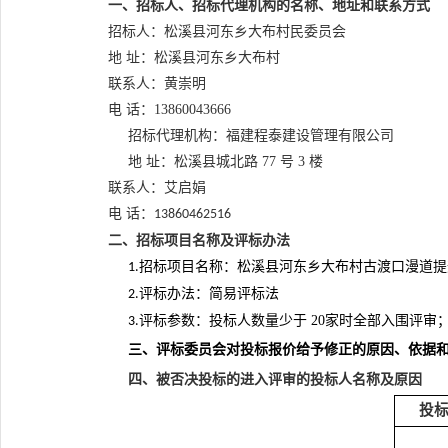
一、招标人、招标代理机构的名称、地址和联系方式
招标人：
松溪县河东乡大布村民委员会
地 址：松溪县河东乡大布村
联系人：
黄崇明
电 话：
13860043666
招标代理机构：
福建程泰建设管理有限公司
地
址：
松溪县城北路
77 号 3 楼
联系人：
艾启娟
电 话：
13860462516
二、招标项目名称及评标办法
招标项目名称：
松溪县河东乡大布村古渡口漫道提
1.
评标办法：简易评标法
2.
评标参数：
投标人数量少于
20家时全部入围评审
3.
三、评标委员会对投标报价给予修正的原因、依据
四、被否决投标的进入评审的投标人名称及原因
投