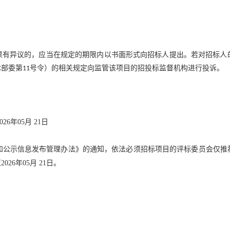
。
果有异议的，应当在规定的期限内以书面形式向招标人提出。若对招标人
七部委第
号令）的相关规定向监管该项目的招投标监督机构进行投诉。
11
02
6
年
05
月
21
日
和公示信息发布管理办法》的通知，依法必须招标项目的评标委员会仅推
至
202
6
年
05
月
21
日
。