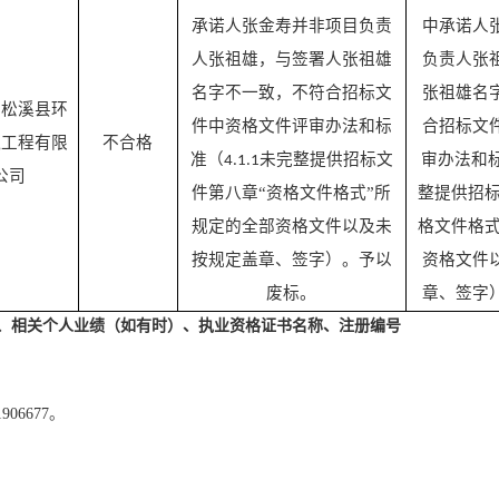
承诺人张金寿并非项目负责
中承诺人
人张祖雄，与签署人张祖雄
负责人张
名字不一致，不符合招标文
张祖雄名
省松溪县环
件中资格文件评审办法和标
合招标文
筑工程有限
不合格
准（
未完整提供招标文
审办法和
4.1.1
公司
件第八章“资格文件格式”所
整提供招标
规定的全部资格文件以及未
格文件格式
按规定盖章、签字）。予以
资格文件
废标。
章、签字
、相关个人业绩（如有时）、执业资格证书名称、注册编号
1906677
。