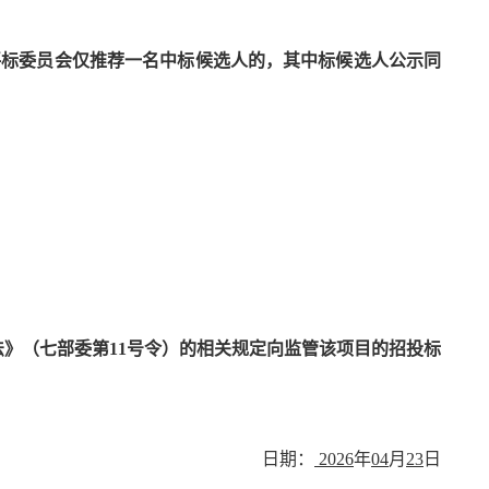
的评标委员会仅推荐一名中标候选人的，其中标候选人公示同
法》（七部委第
11号令）的相关规定向监管该项目的招投标
日期：
202
6
年
04
月
23
日