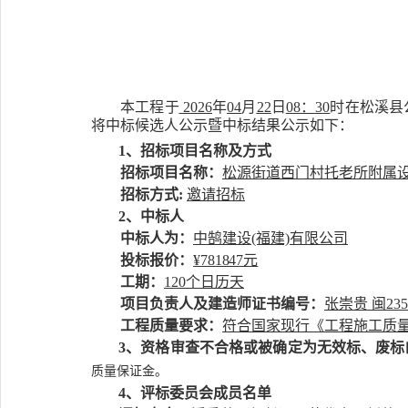
本工程于
202
6
年
04
月
22
日
08
：
3
0
时在松溪县
将中标候选人公示暨中标结果公示如下：
1、招标项目名称及方式
招标项目名称：
松源街道西门村托老所附属
招标方式
:
邀请
招标
2、中标人
中标人为：
中鹄建设
(福建)有限公司
投标报价：
¥
781847
元
工期：
120个
日历天
项目负责人及建造师证书编号
：
张崇贵
闽
235
工程质量要求：
符合国家现行《工程施工质
3、
资格审查不合格或被确定为无效标、废标
质量保证金
。
4、评标委员会成员名单