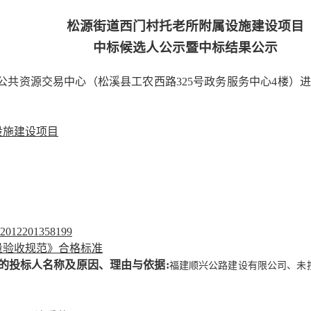
松源街道西门村托老所附属设施建设项目
中标候选人公示暨中标结果公示
公共资源交易中心（
松溪县工农西路
325号政
务
服务中心
4楼
）
设施建设项目
2012201358199
量验收规范》合格标准
的投标人名称及原因、理由与依据
:
福建顺兴公路建设有限公司
、
未