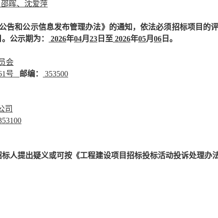
、邵晖、沈爱萍
省招标公告和公示信息发布管理办法》的通知，依法必须招标项目
日
。
公示期为：
202
6
年
04
月
23
日至
202
6
年
05
月
06
日。
员会
61号
邮编：
35350
0
公司
353
1
00
招标人提出疑义或可按《工程建设项目招标投标活动投诉处理办