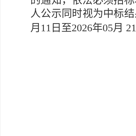
的通知，依法必须招标
人公示同时视为中标结
月
11
日至
202
6
年
05
月
2