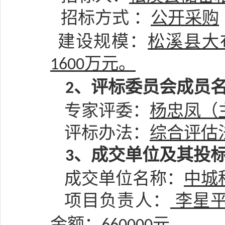
招标方式
：
公开采购
建设规模：
松溪县大
万元。
1600
、评标委员会成员
2
专家
评委
：
杨忠凤（
评
标办法：
综合评估
、
成交单位
及其投
3
成交单位
名称：
中城
项目
负责人
：
李星
金额
：
元