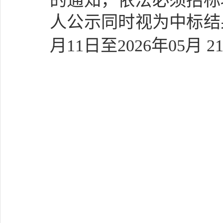
的通知，依法必须招标
人公示同时视为中标结
月
11
日至
202
6
年
05
月
2