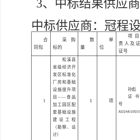
3、
中标
结果
供应商
中标
供应商
：
冠程
项
合
采购
数
单
责人及
同包
标的
量
位
证号
松溪县
省级经济开
发区标准化
厂房和基础
孙彪
设施提升项
证
目
——食品
1
1
项
号
加工园区配
套基础设施
AD2461003
建设工程
（勘察、设
计）