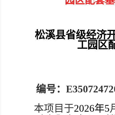
园区配套基
松溪县省级经济
工园区
编号：
E35072472
本项目于
202
6
年
5