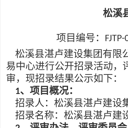
松溪
项目
编号：
FJTP-
松溪县湛卢建设集团有限
易中心
进行
公开招录
活动
，
审，
现
招录结果
公示如下：
1、项目概况
：
招录
人：
松溪县湛卢建设
招录
名
称：
松溪县湛卢建