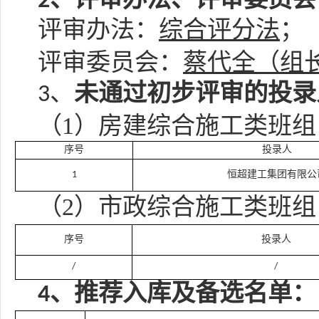
2、
评审
办法
、
评审委员会
评审办法
：
综合评分法
；
蔡代全
评审委员会
：
（组
3、
未通过初步评审
的
投录
（
1）房建综合施工类班组
序号
投录人
1
恒超建工集团有限公
（
2）
市政综合施工类班组
序号
投录人
/
/
4、推荐入库及备选名单：