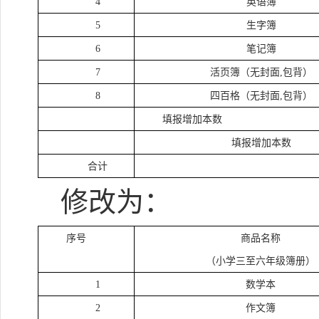
4
英语簿
5
生字簿
6
笔记簿
7
活页簿（无封面
,包背）
8
四百格（无封面
,包背）
填报增加本数
填报增加本数
合计
修改为：
序号
商品名称
（小学三至六年级簿册）
1
数学本
2
作文簿