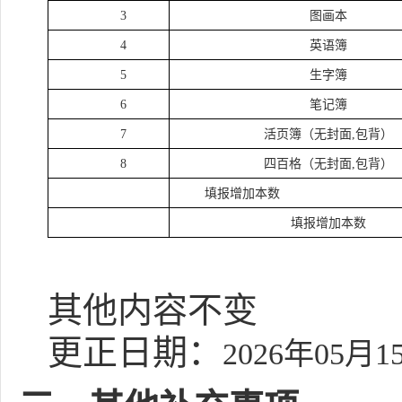
3
图画本
4
英语簿
5
生字簿
6
笔记簿
7
活页簿（无封面
,包背）
8
四百格（无封面
,包背）
填报增加本数
填报增加本数
其他内容不变
更正日期：
2026年05月1