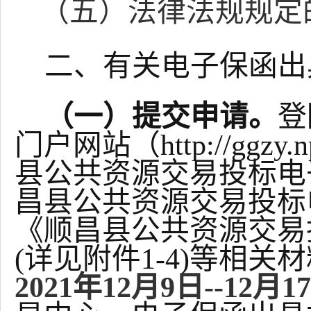
（五）法律法规规定
二、有关电子保函出
（一）提交申请。
登
门户网站（
http://ggz
县
公共资源交易投标电
昌县
公共资源交易投标
《
顺昌县
公共资源交易
(详见附件1-4)等相
2021年1
2
月
9
日
--12月
1
7