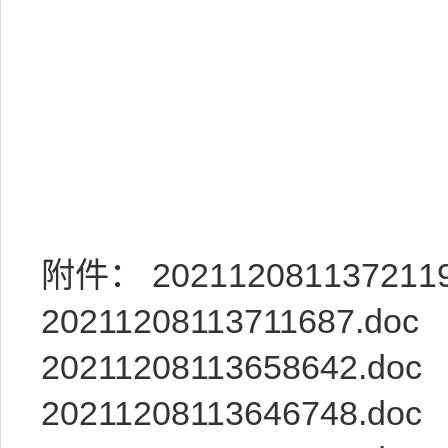
附件：
2021120811372119
20211208113711687.doc
20211208113658642.doc
20211208113646748.doc